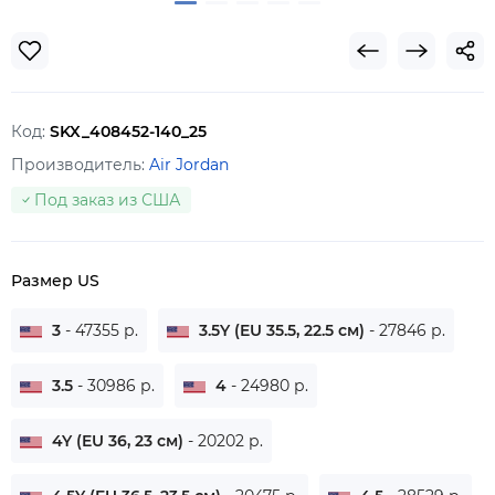
Код:
SKX_408452-140_25
Производитель:
Air Jordan
Под заказ из США
Размер US
3
- 47355 р.
3.5Y (EU 35.5, 22.5 см)
- 27846 р.
3.5
- 30986 р.
4
- 24980 р.
4Y (EU 36, 23 см)
- 20202 р.