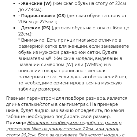
-
Женские (W)
(женская обувь на стопу от 22см
до 27.9см.);
-
Подростковые (GS)
(детская обувь на стопу от
21.6см до 27.5см.);
-
Детские (PS)
(детская обувь на стопу от 16см до
22см.);
* Внимание! Есть принципиальное отличие в
размерной сетке для женщин, если заказываете
обувь из мужской размерной сетки. Будьте
внимательны!!! Женские модели, выделены в
названии символом (W) или (WMNS) и в
описании товара прописано - женская
размерная сетка. Если данных обозначений нет,
то необходимо ориентироваться на мужскую
таблицу размеров.
Главным параметром для подбора размера, является
длина стельки/стопы в сантиметрах. На примере
ниже, будет видно, как важно определить, по какой
таблице необходимо подбирать свой размер.
Пример:
Женщине необходимо подобрать размер
кроссовок Nike на длину стельки 27см. или длину
стопы 26,2см. Если заказываете "Женскую" модель с