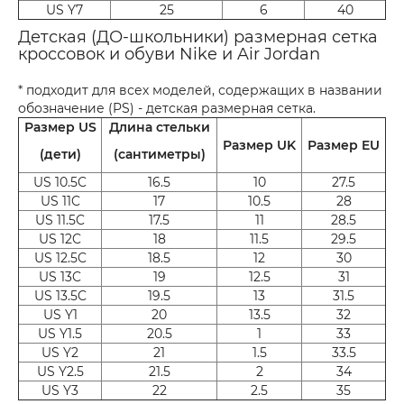
US Y7
25
6
40
Детская (ДО-школьники) размерная сетка
кроссовок и обуви Nike и Air Jordan
* подходит для всех моделей, содержащих в названии
обозначение (PS) - детская размерная сетка.
Размер US
Длина стельки
Размер UK
Размер EU
(дети)
(сантиметры)
US 10.5C
16.5
10
27.5
US 11C
17
10.5
28
US 11.5C
17.5
11
28.5
US 12C
18
11.5
29.5
US 12.5C
18.5
12
30
US 13C
19
12.5
31
US 13.5C
19.5
13
31.5
US Y1
20
13.5
32
US Y1.5
20.5
1
33
US Y2
21
1.5
33.5
US Y2.5
21.5
2
34
US Y3
22
2.5
35