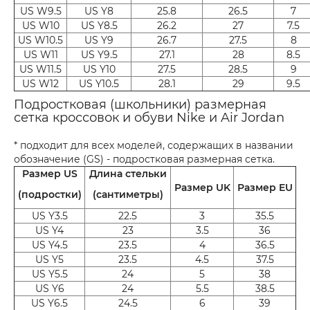
US W9.5
US Y8
25.8
26.5
7
US W10
US Y8.5
26.2
27
7.5
US W10.5
US Y9
26.7
27.5
8
US W11
US Y9.5
27.1
28
8.5
US W11.5
US Y10
27.5
28.5
9
US W12
US Y10.5
28.1
29
9.5
Подростковая (школьники) размерная
сетка кроссовок и обуви Nike и Air Jordan
* подходит для всех моделей, содержащих в названии
обозначение (GS) - подростковая размерная сетка.
Размер US
Длина стельки
Размер UK
Размер EU
(подростки)
(сантиметры)
US Y3.5
22.5
3
35.5
US Y4
23
3.5
36
US Y4.5
23.5
4
36.5
US Y5
23.5
4.5
37.5
US Y5.5
24
5
38
US Y6
24
5.5
38.5
US Y6.5
24.5
6
39