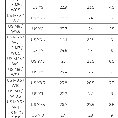
US M5 /
US Y5
22.9
23.5
4.5
W6.5
US M5.5 /
US Y5.5
23.3
24
5
W7
US M6 /
US Y6
23.7
24
5.5
W7.5
US M6.5 /
US Y6.5
24.1
24.5
6
W8
US M7 /
US Y7
24.5
25
6
W8.5
US M7.5 /
US Y7.5
25
25.5
6.5
W9
US M8 /
US Y8
25.4
26
7
W9.5
US M8.5 /
US Y8.5
25.8
26.5
7.5
W10
US M9 /
US Y9
26.2
27
8
W10.5
US M9.5 /
US Y9.5
26.7
27.5
8.5
W11
US M10 /
US Y10
27.1
28
9
W11.5