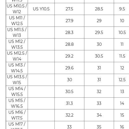
US M10.5 /
US Y10.5
27.5
28.5
9.5
W12
US M11 /
27.9
29
10
W12.5
US M11.5 /
28.3
29.5
10.5
W13
US M12 /
28.8
30
11
W13.5
US M12.5 /
29.2
30.5
11.5
W14
US M13 /
29.6
31
12
W14.5
US M13.5 /
30
31
12.5
W15
US M14 /
30.5
32
13
W15.5
US M15 /
31.3
33
14
W16.5
US M16 /
32.2
34
15
W17.5
US M17 /
33
35
16