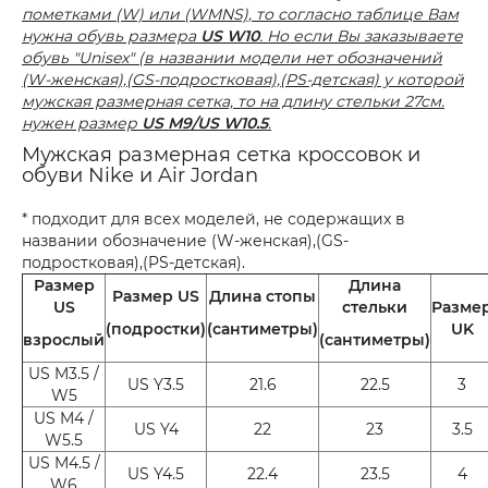
пометками (W) или (WMNS), то согласно таблице Вам
нужна обувь размера
US W10
. Но если Вы заказываете
обувь "Unisex" (в названии модели нет обозначений
(W-женская),(GS-подростковая),(PS-детская) у которой
мужская размерная сетка, то на длину стельки 27см.
нужен размер
US M9/US W10.5
.
Мужская размерная сетка кроссовок и
обуви Nike и Air Jordan
* подходит для всех моделей, не содержащих в
названии обозначение (W-женская),(GS-
подростковая),(PS-детская).
Размер
Длина
Размер US
Длина стопы
US
стельки
Разме
(подростки)
(сантиметры)
UK
взрослый
(сантиметры)
US M3.5 /
US Y3.5
21.6
22.5
3
W5
US M4 /
US Y4
22
23
3.5
W5.5
US M4.5 /
US Y4.5
22.4
23.5
4
W6