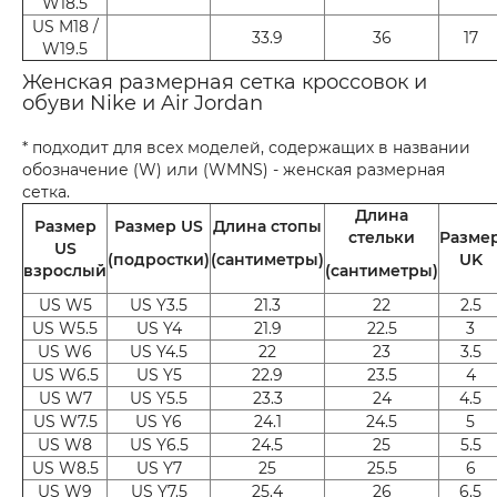
W18.5
US M18 /
33.9
36
17
W19.5
Женская размерная сетка кроссовок и
обуви Nike и Air Jordan
* подходит для всех моделей, содержащих в названии
обозначение (W) или (WMNS) - женская размерная
сетка.
Длина
Размер
Размер US
Длина стопы
стельки
Разме
US
(подростки)
(сантиметры)
UK
взрослый
(сантиметры)
US W5
US Y3.5
21.3
22
2.5
US W5.5
US Y4
21.9
22.5
3
US W6
US Y4.5
22
23
3.5
US W6.5
US Y5
22.9
23.5
4
US W7
US Y5.5
23.3
24
4.5
US W7.5
US Y6
24.1
24.5
5
US W8
US Y6.5
24.5
25
5.5
US W8.5
US Y7
25
25.5
6
US W9
US Y7.5
25.4
26
6.5