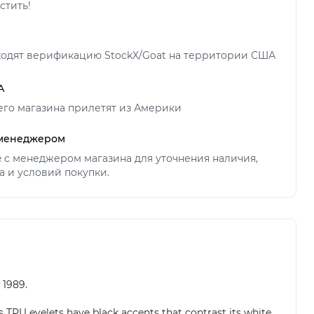
стить!
ходят верификацию StockX/Goat на территории США
А
его магазина прилетят из Америки
 менеджером
ne с менеджером магазина для уточнения наличия,
а и условий покупки.
 1989.
s TPU eyelets have black accents that contrast its white