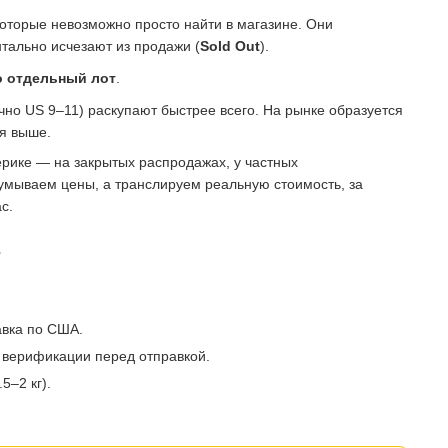
которые невозможно просто найти в магазине. Они
тально исчезают из продажи (
Sold Out
).
о отдельный лот
.
о US 9–11) раскупают быстрее всего. На рынке образуется
ся выше.
рике — на закрытых распродажах, у частных
умываем цены, а транслируем реальную стоимость, за
с.
?
авка по США.
 верификации перед отправкой.
5–2 кг).