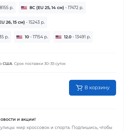
18155 р.
8C (EU 25, 14 см)
- 17472 р.
EU 26, 15 см)
- 15243 р.
35 р.
10
- 17154 р.
12.0
- 13491 р.
из
США
. Срок поставки
30-35 суток
В корзину
новости и акции!
улицы: мир кроссовок и спорта. Подпишись, чтобы