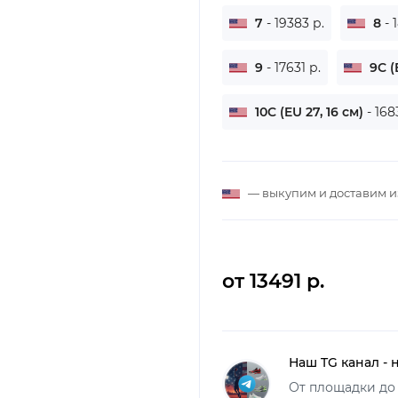
7
- 19383 р.
8
- 
9
- 17631 р.
9C (
10C (EU 27, 16 см)
- 168
— выкупим и доставим 
от 13491 р.
Наш TG канал - 
От площадки до 