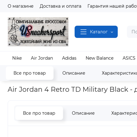
О магазине
Доставка и оплата
Гарантия нашей рабо
Каталог
Nike
Air Jordan
Adidas
New Balance
ASICS
Все про товар
Описание
Характеристик
Наш магазин
Полный каталог кроссовок
Air J
Air Jordan 4 Retro TD Military Black 
Все про товар
Описание
Характери