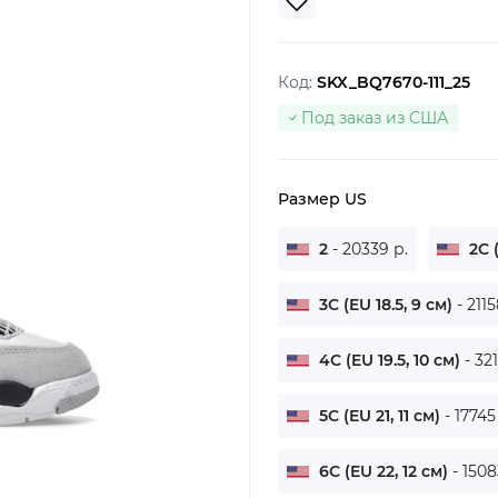
Код:
SKX_BQ7670-111_25
Под заказ из США
Размер US
2
- 20339 р.
2C (
3C (EU 18.5, 9 см)
- 2115
4C (EU 19.5, 10 см)
- 32
5C (EU 21, 11 см)
- 17745
6C (EU 22, 12 см)
- 1508