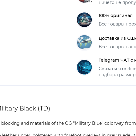
ничего не пропу
100% оригинал
Все товары про
Доставка из СШ
Все товары наш
Telegram ЧАТ с
Связаться on-li
подбора размер
itary Black (TD)
r blocking and materials of the OG "Military Blue" colorway from
leather upper, bolstered with forefoot overlays in grey suede. It