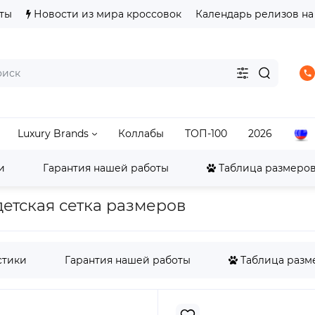
ты
Новости из мира кроссовок
Календарь релизов на
Luxury Brands
Коллабы
ТОП-100
2026
и
Гарантия нашей работы
Таблица размеров 
ordan
Jordan 4
Малышам Jordan 4 Retro Military Black 
- детская сетка размеров
стики
Гарантия нашей работы
Таблица разме