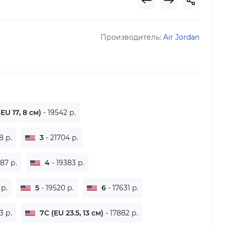
Производитель:
Air Jordan
EU 17, 8 см)
- 19542 р.
8 р.
3
- 21704 р.
187 р.
4
- 19383 р.
 р.
5
- 19520 р.
6
- 17631 р.
3 р.
7C (EU 23.5, 13 см)
- 17882 р.