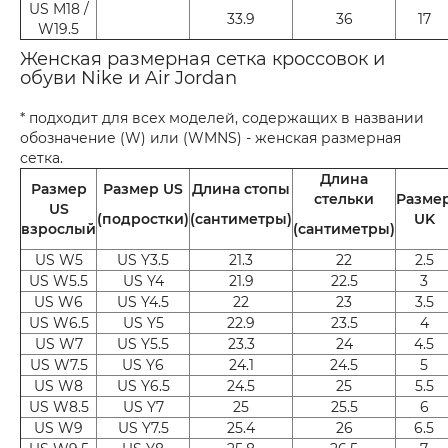
US M18 /
33.9
36
17
W19.5
Женская размерная сетка кроссовок и
обуви Nike и Air Jordan
* подходит для всех моделей, содержащих в названии
обозначение (W) или (WMNS) - женская размерная
сетка.
Длина
Размер
Размер US
Длина стопы
стельки
Разме
US
(подростки)
(сантиметры)
UK
взрослый
(сантиметры)
US W5
US Y3.5
21.3
22
2.5
US W5.5
US Y4
21.9
22.5
3
US W6
US Y4.5
22
23
3.5
US W6.5
US Y5
22.9
23.5
4
US W7
US Y5.5
23.3
24
4.5
US W7.5
US Y6
24.1
24.5
5
US W8
US Y6.5
24.5
25
5.5
US W8.5
US Y7
25
25.5
6
US W9
US Y7.5
25.4
26
6.5