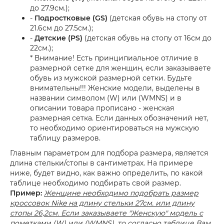
до 27.9см.);
-
Подростковые (GS)
(детская обувь на стопу от
21.6см до 27.5см.);
-
Детские (PS)
(детская обувь на стопу от 16см до
22см.);
* Внимание! Есть принципиальное отличие в
размерной сетке для женщин, если заказываете
обувь из мужской размерной сетки. Будьте
внимательны!!! Женские модели, выделены в
названии символом (W) или (WMNS) и в
описании товара прописано - женская
размерная сетка. Если данных обозначений нет,
то необходимо ориентироваться на мужскую
таблицу размеров.
Главным параметром для подбора размера, является
длина стельки/стопы в сантиметрах. На примере
ниже, будет видно, как важно определить, по какой
таблице необходимо подбирать свой размер.
Пример:
Женщине необходимо подобрать размер
кроссовок Nike на длину стельки 27см. или длину
стопы 26,2см. Если заказываете "Женскую" модель с
пометками (W) или (WMNS), то согласно таблице Вам