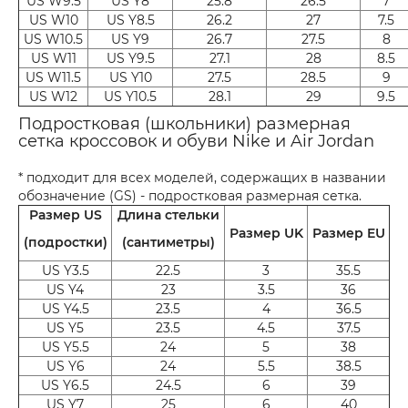
US W9.5
US Y8
25.8
26.5
7
US W10
US Y8.5
26.2
27
7.5
US W10.5
US Y9
26.7
27.5
8
US W11
US Y9.5
27.1
28
8.5
US W11.5
US Y10
27.5
28.5
9
US W12
US Y10.5
28.1
29
9.5
Подростковая (школьники) размерная
сетка кроссовок и обуви Nike и Air Jordan
* подходит для всех моделей, содержащих в названии
обозначение (GS) - подростковая размерная сетка.
Размер US
Длина стельки
Размер UK
Размер EU
(подростки)
(сантиметры)
US Y3.5
22.5
3
35.5
US Y4
23
3.5
36
US Y4.5
23.5
4
36.5
US Y5
23.5
4.5
37.5
US Y5.5
24
5
38
US Y6
24
5.5
38.5
US Y6.5
24.5
6
39
US Y7
25
6
40