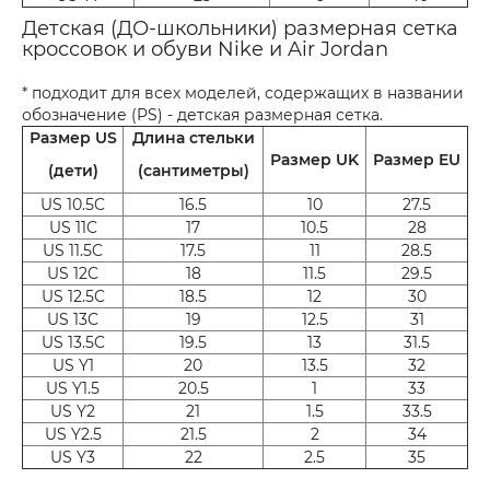
Детская (ДО-школьники) размерная сетка
кроссовок и обуви Nike и Air Jordan
* подходит для всех моделей, содержащих в названии
обозначение (PS) - детская размерная сетка.
Размер US
Длина стельки
Размер UK
Размер EU
(дети)
(сантиметры)
US 10.5C
16.5
10
27.5
US 11C
17
10.5
28
US 11.5C
17.5
11
28.5
US 12C
18
11.5
29.5
US 12.5C
18.5
12
30
US 13C
19
12.5
31
US 13.5C
19.5
13
31.5
US Y1
20
13.5
32
US Y1.5
20.5
1
33
US Y2
21
1.5
33.5
US Y2.5
21.5
2
34
US Y3
22
2.5
35