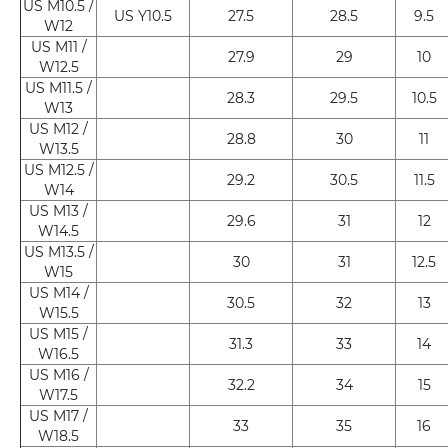
US M10.5 /
US Y10.5
27.5
28.5
9.5
W12
US M11 /
27.9
29
10
W12.5
US M11.5 /
28.3
29.5
10.5
W13
US M12 /
28.8
30
11
W13.5
US M12.5 /
29.2
30.5
11.5
W14
US M13 /
29.6
31
12
W14.5
US M13.5 /
30
31
12.5
W15
US M14 /
30.5
32
13
W15.5
US M15 /
31.3
33
14
W16.5
US M16 /
32.2
34
15
W17.5
US M17 /
33
35
16
W18.5