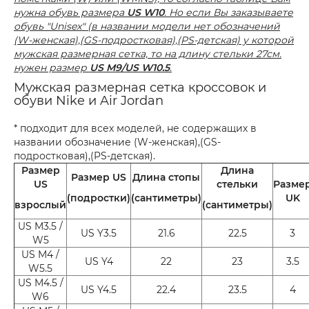
нужна обувь размера
US W10
. Но если Вы заказываете
обувь "Unisex" (в названии модели нет обозначений
(W-женская),(GS-подростковая),(PS-детская) у которой
мужская размерная сетка, то на длину стельки 27см.
нужен размер
US M9/US W10.5
.
Мужская размерная сетка кроссовок и
обуви Nike и Air Jordan
* подходит для всех моделей, не содержащих в
названии обозначение (W-женская),(GS-
подростковая),(PS-детская).
Размер
Длина
Размер US
Длина стопы
US
стельки
Разме
(подростки)
(сантиметры)
UK
взрослый
(сантиметры)
US M3.5 /
US Y3.5
21.6
22.5
3
W5
US M4 /
US Y4
22
23
3.5
W5.5
US M4.5 /
US Y4.5
22.4
23.5
4
W6