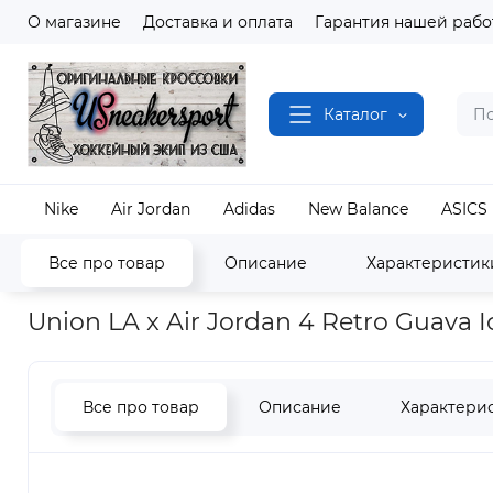
О магазине
Доставка и оплата
Гарантия нашей рабо
Каталог
Nike
Air Jordan
Adidas
New Balance
ASICS
Все про товар
Описание
Характеристик
Наш магазин
Полный каталог кроссовок
Air J
Union LA x Air Jordan 4 Retro Guava 
Все про товар
Описание
Характери