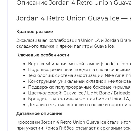
Описание Jordan 4 Retro Union Guava
Jordan 4 Retro Union Guava Ice —
Краткое резюме
Эксклюзивная коллаборация Union LA и Jordan Br
складного язычка и яркой палитры Guava Ice.
Ключевые особенности
Верх: комбинация мягкой замши (suede) с кор
Подошва: резиновая подметка с классическим 
Технологии: система амортизации Nike Air в п
Конструкция: уникальный складной нейлоновый
Поддержка: полупрозрачные боковые «крылья»
Цвет/колорвей: Guava Ice / Light Bone / Brigade
Брендинг: аутентичная желтая бирка Union LA, 
Детали: сетчатые вставки на носке и воротни
Детальное описание
Кроссовки Jordan 4 Retro Union Guava Ice стали ит
при участии Криса Гиббса, отсылает к архивным э