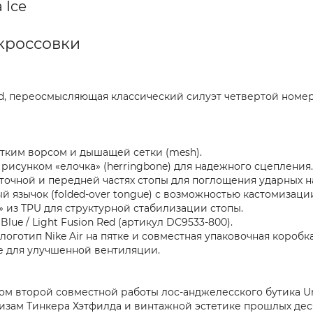
 Ice
 кроссовки
and, переосмысляющая классический силуэт четвертой ном
отким ворсом и дышащей сетки (mesh).
рисунком «елочка» (herringbone) для надежного сцепления.
яточной и передней частях стопы для поглощения ударных н
 язычок (folded-over tongue) с возможностью кастомизаци
 из TPU для структурной стабилизации стопы.
 Blue / Light Fusion Red (артикул DC9533-800).
логотип Nike Air на пятке и совместная упаковочная коробка
ке для улучшенной вентиляции.
огом второй совместной работы лос-анджелесского бутика U
скизам Тинкера Хэтфилда и винтажной эстетике прошлых де