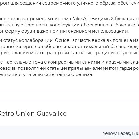
ром для создания современного уличного образа, обеспеч
оверенная временем система Nike Air. Видимый блок сжато
лнительную прочность конструкции обеспечивают боковые 
т форму обуви даже при интенсивном использовании.
татус коллаборации. Основная часть верха выполнена из 
четание материалов обеспечивает оптимальный баланс меж
при желании можно расправить, открыв традиционную вышив
 пастельные тона с контрастными синими и красными акцент
сезона, позволяя ей стать центральным элементом гардеро
енность и уникальность данного релиза.
etro Union Guava Ice
Yellow Laces, B