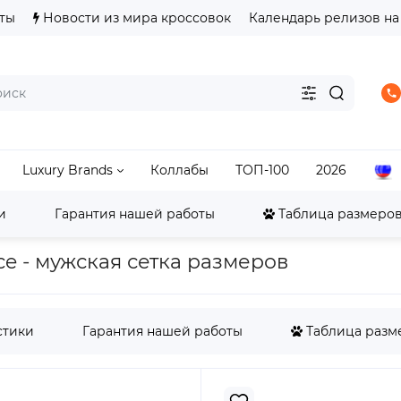
ты
Новости из мира кроссовок
Календарь релизов на
Luxury Brands
Коллабы
ТОП-100
2026
и
Гарантия нашей работы
Таблица размеров 
ordan
Jordan 4
Jordan 4 Retro Union Guava Ice
Ice - мужская сетка размеров
стики
Гарантия нашей работы
Таблица разме