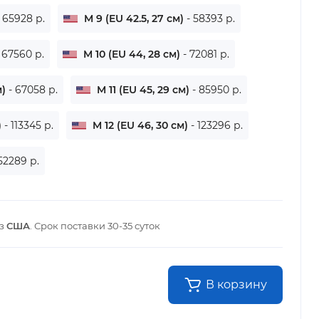
- 65928 р.
M 9 (EU 42.5, 27 см)
- 58393 р.
 67560 р.
M 10 (EU 44, 28 см)
- 72081 р.
м)
- 67058 р.
M 11 (EU 45, 29 см)
- 85950 р.
)
- 113345 р.
M 12 (EU 46, 30 см)
- 123296 р.
152289 р.
из
США
. Срок поставки
30-35 суток
В корзину