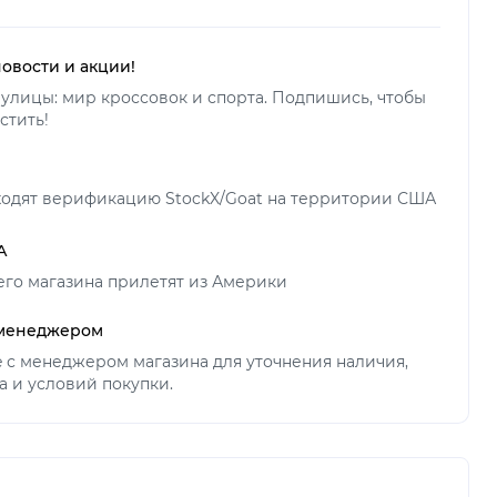
новости и акции!
улицы: мир кроссовок и спорта. Подпишись, чтобы
стить!
ходят верификацию StockX/Goat на территории США
А
его магазина прилетят из Америки
 менеджером
ne с менеджером магазина для уточнения наличия,
а и условий покупки.