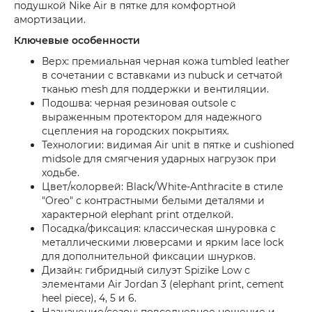
подушкой Nike Air в пятке для комфортной
амортизации.
Ключевые особенности
Верх: премиальная черная кожа tumbled leather
в сочетании с вставками из nubuck и сетчатой
тканью mesh для поддержки и вентиляции.
Подошва: черная резиновая outsole с
выраженным протектором для надежного
сцепления на городских покрытиях.
Технологии: видимая Air unit в пятке и cushioned
midsole для смягчения ударных нагрузок при
ходьбе.
Цвет/колорвей: Black/White-Anthracite в стиле
"Oreo" с контрастными белыми деталями и
характерной elephant print отделкой.
Посадка/фиксация: классическая шнуровка с
металлическими люверсами и ярким lace lock
для дополнительной фиксации шнурков.
Дизайн: гибридный силуэт Spizike Low с
элементами Air Jordan 3 (elephant print, cement
heel piece), 4, 5 и 6.
Назначение/сезон: повседневное ношение и