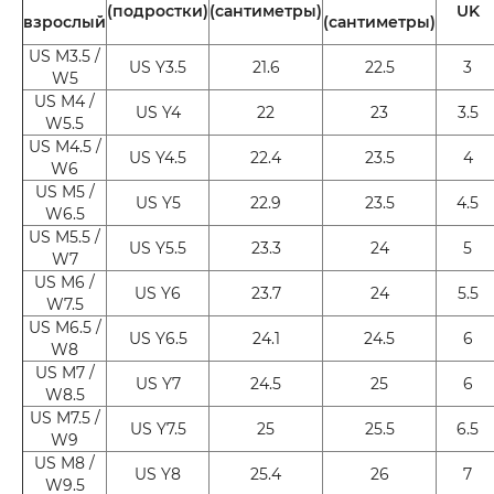
(подростки)
(сантиметры)
UK
взрослый
(сантиметры)
US M3.5 /
US Y3.5
21.6
22.5
3
W5
US M4 /
US Y4
22
23
3.5
W5.5
US M4.5 /
US Y4.5
22.4
23.5
4
W6
US M5 /
US Y5
22.9
23.5
4.5
W6.5
US M5.5 /
US Y5.5
23.3
24
5
W7
US M6 /
US Y6
23.7
24
5.5
W7.5
US M6.5 /
US Y6.5
24.1
24.5
6
W8
US M7 /
US Y7
24.5
25
6
W8.5
US M7.5 /
US Y7.5
25
25.5
6.5
W9
US M8 /
US Y8
25.4
26
7
W9.5