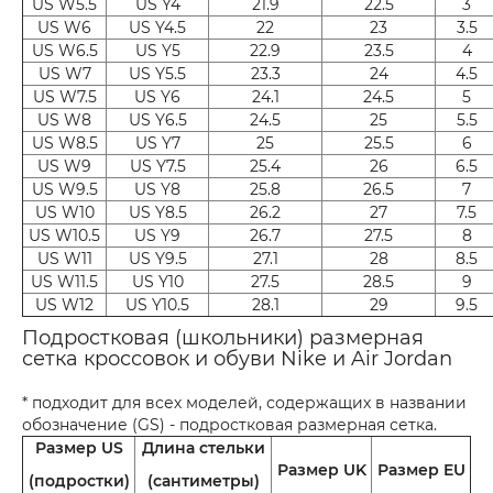
US W5.5
US Y4
21.9
22.5
3
US W6
US Y4.5
22
23
3.5
US W6.5
US Y5
22.9
23.5
4
US W7
US Y5.5
23.3
24
4.5
US W7.5
US Y6
24.1
24.5
5
US W8
US Y6.5
24.5
25
5.5
US W8.5
US Y7
25
25.5
6
US W9
US Y7.5
25.4
26
6.5
US W9.5
US Y8
25.8
26.5
7
US W10
US Y8.5
26.2
27
7.5
US W10.5
US Y9
26.7
27.5
8
US W11
US Y9.5
27.1
28
8.5
US W11.5
US Y10
27.5
28.5
9
US W12
US Y10.5
28.1
29
9.5
Подростковая (школьники) размерная
сетка кроссовок и обуви Nike и Air Jordan
* подходит для всех моделей, содержащих в названии
обозначение (GS) - подростковая размерная сетка.
Размер US
Длина стельки
Размер UK
Размер EU
(подростки)
(сантиметры)