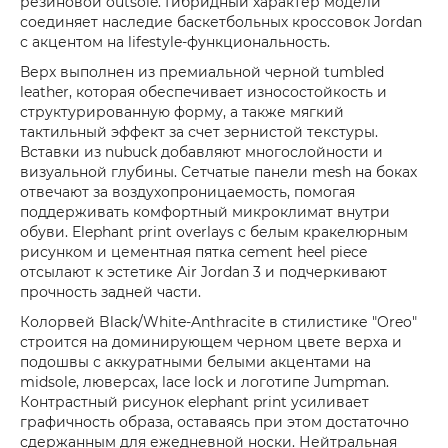
резиновой outsole. Гибридный характер модели
соединяет наследие баскетбольных кроссовок Jordan
с акцентом на lifestyle-функциональность.
Верх выполнен из премиальной черной tumbled
leather, которая обеспечивает износостойкость и
структурированную форму, а также мягкий
тактильный эффект за счет зернистой текстуры.
Вставки из nubuck добавляют многослойности и
визуальной глубины. Сетчатые панели mesh на боках
отвечают за воздухопроницаемость, помогая
поддерживать комфортный микроклимат внутри
обуви. Elephant print overlays с белым кракелюрным
рисунком и цементная пятка cement heel piece
отсылают к эстетике Air Jordan 3 и подчеркивают
прочность задней части.
Колорвей Black/White-Anthracite в стилистике "Oreo"
строится на доминирующем черном цвете верха и
подошвы с аккуратными белыми акцентами на
midsole, люверсах, lace lock и логотипе Jumpman.
Контрастный рисунок elephant print усиливает
графичность образа, оставаясь при этом достаточно
сдержанным для ежедневной носки. Нейтральная