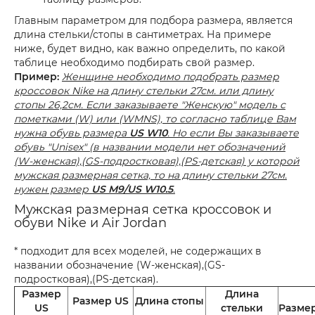
Главным параметром для подбора размера, является
длина стельки/стопы в сантиметрах. На примере
ниже, будет видно, как важно определить, по какой
таблице необходимо подбирать свой размер.
Пример:
Женщине необходимо подобрать размер
кроссовок Nike на длину стельки 27см. или длину
стопы 26,2см. Если заказываете "Женскую" модель с
пометками (W) или (WMNS), то согласно таблице Вам
нужна обувь размера
US W10
. Но если Вы заказываете
обувь "Unisex" (в названии модели нет обозначений
(W-женская),(GS-подростковая),(PS-детская) у которой
мужская размерная сетка, то на длину стельки 27см.
нужен размер
US M9/US W10.5
.
Мужская размерная сетка кроссовок и
обуви Nike и Air Jordan
* подходит для всех моделей, не содержащих в
названии обозначение (W-женская),(GS-
подростковая),(PS-детская).
Размер
Длина
Размер US
Длина стопы
US
стельки
Разме