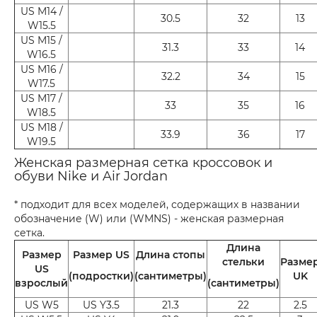
US M14 /
30.5
32
13
W15.5
US M15 /
31.3
33
14
W16.5
US M16 /
32.2
34
15
W17.5
US M17 /
33
35
16
W18.5
US M18 /
33.9
36
17
W19.5
Женская размерная сетка кроссовок и
обуви Nike и Air Jordan
* подходит для всех моделей, содержащих в названии
обозначение (W) или (WMNS) - женская размерная
сетка.
Длина
Размер
Размер US
Длина стопы
стельки
Разме
US
(подростки)
(сантиметры)
UK
взрослый
(сантиметры)
US W5
US Y3.5
21.3
22
2.5