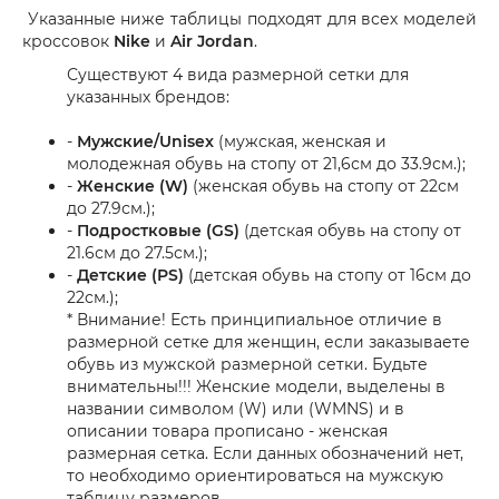
Указанные ниже таблицы подходят для всех моделей
кроссовок
Nike
и
Air Jordan
.
Существуют 4 вида размерной сетки для
указанных брендов:
-
Мужские/Unisex
(мужская, женская и
молодежная обувь на стопу от 21,6см до 33.9см.);
-
Женские (W)
(женская обувь на стопу от 22см
до 27.9см.);
-
Подростковые (GS)
(детская обувь на стопу от
21.6см до 27.5см.);
-
Детские (PS)
(детская обувь на стопу от 16см до
22см.);
* Внимание! Есть принципиальное отличие в
размерной сетке для женщин, если заказываете
обувь из мужской размерной сетки. Будьте
внимательны!!! Женские модели, выделены в
названии символом (W) или (WMNS) и в
описании товара прописано - женская
размерная сетка. Если данных обозначений нет,
то необходимо ориентироваться на мужскую
таблицу размеров.