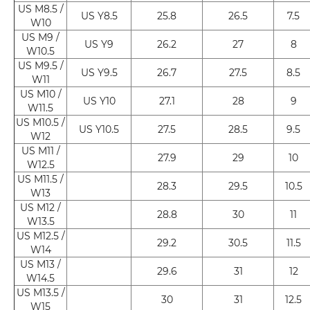
US M8.5 /
US Y8.5
25.8
26.5
7.5
W10
US M9 /
US Y9
26.2
27
8
W10.5
US M9.5 /
US Y9.5
26.7
27.5
8.5
W11
US M10 /
US Y10
27.1
28
9
W11.5
US M10.5 /
US Y10.5
27.5
28.5
9.5
W12
US M11 /
27.9
29
10
W12.5
US M11.5 /
28.3
29.5
10.5
W13
US M12 /
28.8
30
11
W13.5
US M12.5 /
29.2
30.5
11.5
W14
US M13 /
29.6
31
12
W14.5
US M13.5 /
30
31
12.5
W15