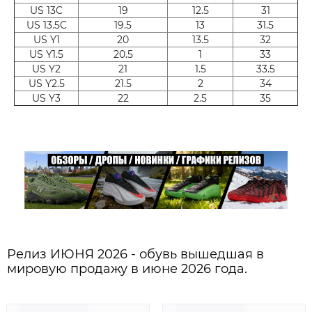
US 13C
19
12.5
31
US 13.5C
19.5
13
31.5
US Y1
20
13.5
32
US Y1.5
20.5
1
33
US Y2
21
1.5
33.5
US Y2.5
21.5
2
34
US Y3
22
2.5
35
Релиз ИЮНЯ 2026 - обувь вышедшая в
мировую продажу в июне 2026 года.