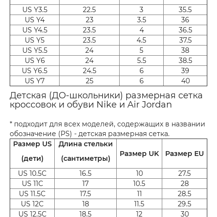
US Y3.5
22.5
3
35.5
US Y4
23
3.5
36
US Y4.5
23.5
4
36.5
US Y5
23.5
4.5
37.5
US Y5.5
24
5
38
US Y6
24
5.5
38.5
US Y6.5
24.5
6
39
US Y7
25
6
40
Детская (ДО-школьники) размерная сетка
кроссовок и обуви Nike и Air Jordan
* подходит для всех моделей, содержащих в названии
обозначение (PS) - детская размерная сетка.
Размер US
Длина стельки
Размер UK
Размер EU
(дети)
(сантиметры)
US 10.5C
16.5
10
27.5
US 11C
17
10.5
28
US 11.5C
17.5
11
28.5
US 12C
18
11.5
29.5
US 12.5C
18.5
12
30