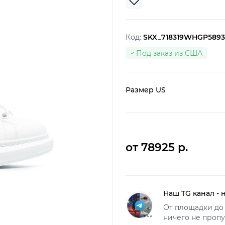
Код:
SKX_718319WHGP5893
Под заказ из США
Размер US
от 78925 р.
Наш TG канал - 
От площадки до 
ничего не пропу