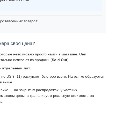
оставленных товаров:
мера своя цена?
которые невозможно просто найти в магазине. Они
тально исчезают из продажи (
Sold Out
).
о отдельный лот
.
о US 9–11) раскупают быстрее всего. На рынке образуется
ся выше.
рике — на закрытых распродажах, у частных
умываем цены, а транслируем реальную стоимость, за
с.
?