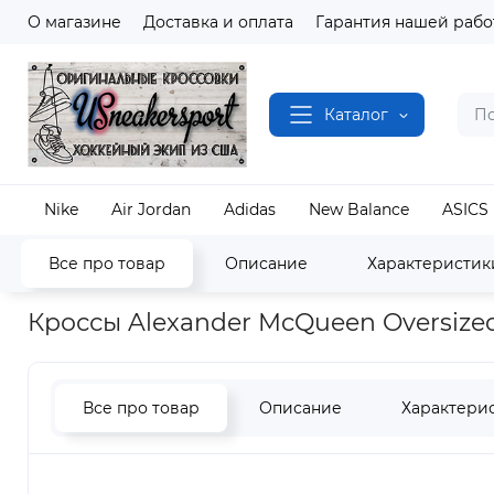
О магазине
Доставка и оплата
Гарантия нашей рабо
Каталог
Nike
Air Jordan
Adidas
New Balance
ASICS
Все про товар
Описание
Характеристик
Наш магазин
Полный каталог кроссовок
Luxur
Кроссы Alexander McQueen Oversized
Все про товар
Описание
Характери