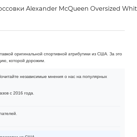
совки Alexander McQueen Oversized White
тавкой оригинальной спортивной атрибутики из США. За это
цию, которой дорожим.
очитайте независимые мнения о нас на популярных
зов с 2016 года.
пателей.
россовки из США