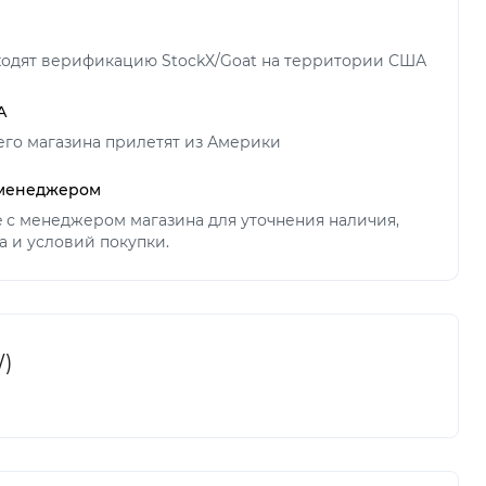
ходят верификацию StockX/Goat на территории США
А
его магазина прилетят из Америки
 менеджером
ne с менеджером магазина для уточнения наличия,
а и условий покупки.
W)