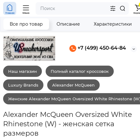
Главная
Меню
Корз
Все про товар
Описание
Характеристики
+7 (499) 450-64-84
Наш магазин
Полный каталог кроссовок
Luxury Brands
Alexander McQueen
Женские Alexander McQueen Oversized White Rhinestone (W
Alexander McQueen Oversized White
Rhinestone (W) - женская сетка
размеров