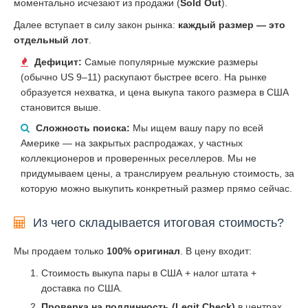
моментально исчезают из продажи (
Sold Out
).
Далее вступает в силу закон рынка:
каждый размер — это
отдельный лот
.
Дефицит:
Самые популярные мужские размеры
(обычно US 9–11) раскупают быстрее всего. На рынке
образуется нехватка, и цена выкупа такого размера в США
становится выше.
Сложность поиска:
Мы ищем вашу пару по всей
Америке — на закрытых распродажах, у частных
коллекционеров и проверенных реселлеров. Мы не
придумываем цены, а транслируем реальную стоимость, за
которую можно выкупить конкретный размер прямо сейчас.
Из чего складывается итоговая стоимость?
Мы продаем только
100% оригинал
. В цену входит:
Стоимость выкупа пары в США + налог штата +
доставка по США.
Проверка на подлинность (Legit Check)
в центрах