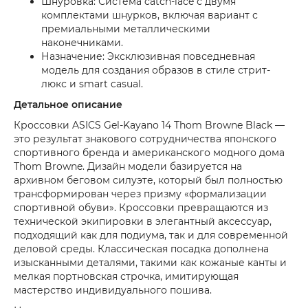
Шнуровка: Система catch-lace с двумя
комплектами шнурков, включая вариант с
премиальными металлическими
наконечниками.
Назначение: Эксклюзивная повседневная
модель для создания образов в стиле стрит-
люкс и smart casual.
Детальное описание
Кроссовки ASICS Gel-Kayano 14 Thom Browne Black —
это результат знакового сотрудничества японского
спортивного бренда и американского модного дома
Thom Browne. Дизайн модели базируется на
архивном беговом силуэте, который был полностью
трансформирован через призму «формализации
спортивной обуви». Кроссовки превращаются из
технической экипировки в элегантный аксессуар,
подходящий как для подиума, так и для современной
деловой среды. Классическая посадка дополнена
изысканными деталями, такими как кожаные канты и
мелкая портновская строчка, имитирующая
мастерство индивидуального пошива.