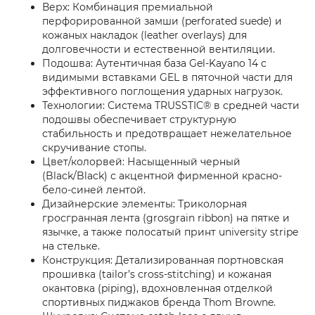
Верх: Комбинация премиальной
перфорированной замши (perforated suede) и
кожаных накладок (leather overlays) для
долговечности и естественной вентиляции.
Подошва: Аутентичная база Gel-Kayano 14 с
видимыми вставками GEL в пяточной части для
эффективного поглощения ударных нагрузок.
Технологии: Система TRUSSTIC® в средней части
подошвы обеспечивает структурную
стабильность и предотвращает нежелательное
скручивание стопы.
Цвет/колорвей: Насыщенный черный
(Black/Black) с акцентной фирменной красно-
бело-синей лентой.
Дизайнерские элементы: Триколорная
гросгранная лента (grosgrain ribbon) на пятке и
язычке, а также полосатый принт university stripe
на стельке.
Конструкция: Детализированная портновская
прошивка (tailor’s cross-stitching) и кожаная
окантовка (piping), вдохновленная отделкой
спортивных пиджаков бренда Thom Browne.