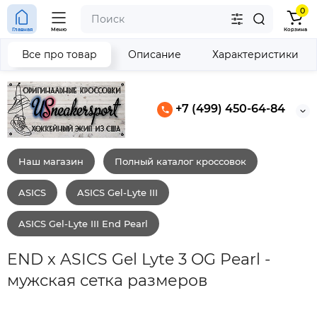
0
Главная
Меню
Корзина
Все про товар
Описание
Характеристики
+7 (499) 450-64-84
Наш магазин
Полный каталог кроссовок
ASICS
ASICS Gel-Lyte III
ASICS Gel-Lyte III End Pearl
END x ASICS Gel Lyte 3 OG Pearl -
мужская сетка размеров