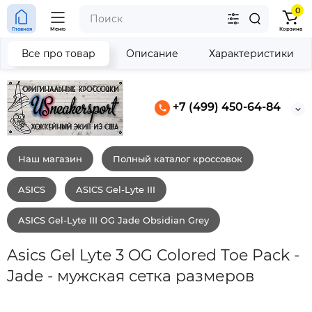
0
Главная
Меню
Корзина
Все про товар
Описание
Характеристики
+7 (499) 450-64-84
Наш магазин
Полный каталог кроссовок
ASICS
ASICS Gel-Lyte III
ASICS Gel-Lyte III OG Jade Obsidian Grey
Asics Gel Lyte 3 OG Colored Toe Pack -
Jade - мужская сетка размеров