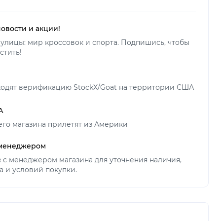
новости и акции!
улицы: мир кроссовок и спорта. Подпишись, чтобы
стить!
ходят верификацию StockX/Goat на территории США
А
его магазина прилетят из Америки
 менеджером
ne с менеджером магазина для уточнения наличия,
а и условий покупки.