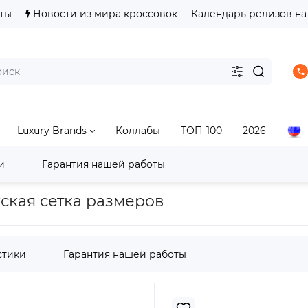
ты
Новости из мира кроссовок
Календарь релизов на
Luxury Brands
Коллабы
ТОП-100
2026
и
Гарантия нашей работы
ASICS Gel-Lyte III
ASICS Gel-Lyte III OG Tarmac Mink
ужская сетка размеров
стики
Гарантия нашей работы