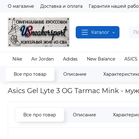
О магазине
Доставка и оплата
Гарантия нашей рабо
Каталог
Nike
Air Jordan
Adidas
New Balance
ASICS
Все про товар
Описание
Характеристик
Наш магазин
Полный каталог кроссовок
ASICS
Asics Gel Lyte 3 OG Tarmac Mink - м
Все про товар
Описание
Характери