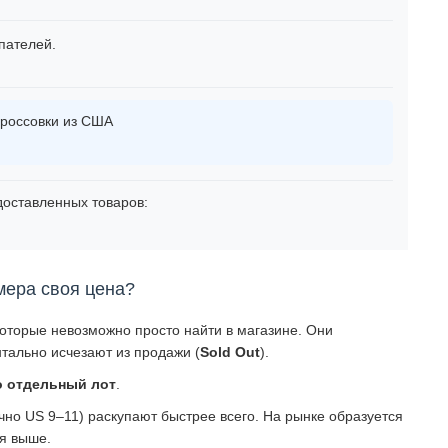
пателей.
россовки из США
оставленных товаров:
мера своя цена?
которые невозможно просто найти в магазине. Они
тально исчезают из продажи (
Sold Out
).
о отдельный лот
.
о US 9–11) раскупают быстрее всего. На рынке образуется
ся выше.