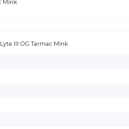
c Mink
yte III OG Tarmac Mink