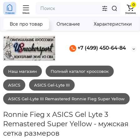
0
Главная
Меню
Корзина
Все про товар
Описание
Характеристики
+7 (499) 450-64-84
Наш магазин
Полный каталог кроссовок
ASICS
ASICS Gel-Lyte III
ASICS Gel-Lyte III Remastered Ronnie Fieg Super Yellow
Ronnie Fieg x ASICS Gel Lyte 3
Remastered Super Yellow - мужская
сетка размеров