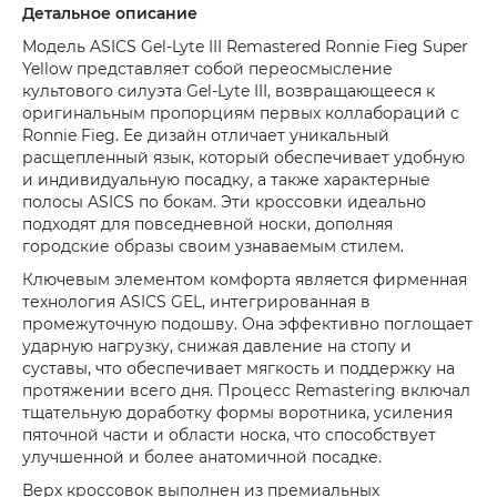
Детальное описание
Модель ASICS Gel-Lyte III Remastered Ronnie Fieg Super
Yellow представляет собой переосмысление
культового силуэта Gel-Lyte III, возвращающееся к
оригинальным пропорциям первых коллабораций с
Ronnie Fieg. Ее дизайн отличает уникальный
расщепленный язык, который обеспечивает удобную
и индивидуальную посадку, а также характерные
полосы ASICS по бокам. Эти кроссовки идеально
подходят для повседневной носки, дополняя
городские образы своим узнаваемым стилем.
Ключевым элементом комфорта является фирменная
технология ASICS GEL, интегрированная в
промежуточную подошву. Она эффективно поглощает
ударную нагрузку, снижая давление на стопу и
суставы, что обеспечивает мягкость и поддержку на
протяжении всего дня. Процесс Remastering включал
тщательную доработку формы воротника, усиления
пяточной части и области носка, что способствует
улучшенной и более анатомичной посадке.
Верх кроссовок выполнен из премиальных