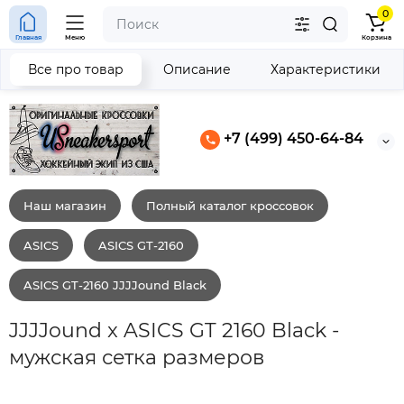
0
Главная
Меню
Корзина
Все про товар
Описание
Характеристики
+7 (499) 450-64-84
Наш магазин
Полный каталог кроссовок
ASICS
ASICS GT-2160
ASICS GT-2160 JJJJound Black
JJJJound x ASICS GT 2160 Black -
мужская сетка размеров