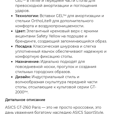
GEL™ в пятке и передней части стопы для
превосходной амортизации и поглощения
ударов.
Технологии:
Вставки GEL™ для амортизации и
стельки OrthoLite® для дополнительного
комфорта и воздухопроницаемости.
Цвет:
Элегантный кремовый верх с яркими
акцентами Safety Yellow на подошве и
брендинге, создающий запоминающийся образ.
Посадка:
Классическая шнуровка и слегка
уплотненный язычок обеспечивают надежную и
комфортную фиксацию стопы.
Назначение:
Идеально подходят для
повседневной носки, прогулок и создания
стильных городских образов.
Дизайн:
Индустриальный стиль и
волнообразная скульптура передней части
стопы, отсылающие к культовой серии GT-
2000™.
Детальное описание
ASICS GT-2160 Paris — это не просто кроссовки, это
дань уважения богатому наследию ASICS SportStyle.