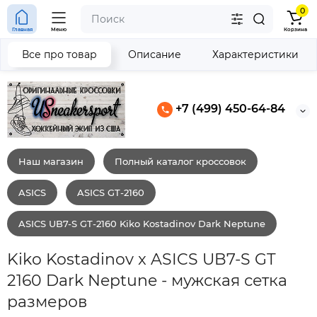
0
Главная
Меню
Корзина
Все про товар
Описание
Характеристики
+7 (499) 450-64-84
Наш магазин
Полный каталог кроссовок
ASICS
ASICS GT-2160
ASICS UB7-S GT-2160 Kiko Kostadinov Dark Neptune
Kiko Kostadinov x ASICS UB7-S GT
2160 Dark Neptune - мужская сетка
размеров