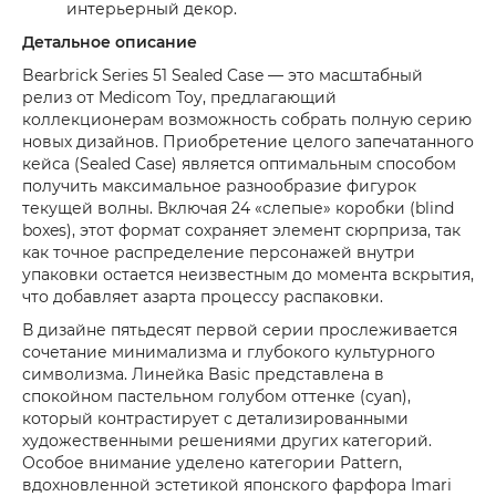
интерьерный декор.
Детальное описание
Bearbrick Series 51 Sealed Case — это масштабный
релиз от Medicom Toy, предлагающий
коллекционерам возможность собрать полную серию
новых дизайнов. Приобретение целого запечатанного
кейса (Sealed Case) является оптимальным способом
получить максимальное разнообразие фигурок
текущей волны. Включая 24 «слепые» коробки (blind
boxes), этот формат сохраняет элемент сюрприза, так
как точное распределение персонажей внутри
упаковки остается неизвестным до момента вскрытия,
что добавляет азарта процессу распаковки.
В дизайне пятьдесят первой серии прослеживается
сочетание минимализма и глубокого культурного
символизма. Линейка Basic представлена в
спокойном пастельном голубом оттенке (cyan),
который контрастирует с детализированными
художественными решениями других категорий.
Особое внимание уделено категории Pattern,
вдохновленной эстетикой японского фарфора Imari