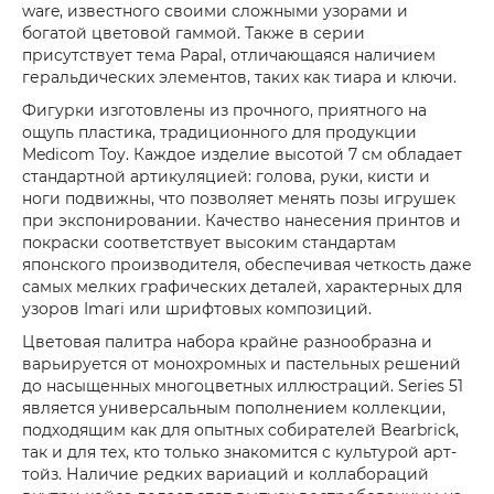
ware, известного своими сложными узорами и
богатой цветовой гаммой. Также в серии
присутствует тема Papal, отличающаяся наличием
геральдических элементов, таких как тиара и ключи.
Фигурки изготовлены из прочного, приятного на
ощупь пластика, традиционного для продукции
Medicom Toy. Каждое изделие высотой 7 см обладает
стандартной артикуляцией: голова, руки, кисти и
ноги подвижны, что позволяет менять позы игрушек
при экспонировании. Качество нанесения принтов и
покраски соответствует высоким стандартам
японского производителя, обеспечивая четкость даже
самых мелких графических деталей, характерных для
узоров Imari или шрифтовых композиций.
Цветовая палитра набора крайне разнообразна и
варьируется от монохромных и пастельных решений
до насыщенных многоцветных иллюстраций. Series 51
является универсальным пополнением коллекции,
подходящим как для опытных собирателей Bearbrick,
так и для тех, кто только знакомится с культурой арт-
тойз. Наличие редких вариаций и коллабораций