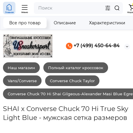
Главная
Меню
Корз
Все про товар
Описание
Характеристики
+7 (499) 450-64-84
Наш магазин
Полный каталог кроссовок
Vans/Converse
Converse Chuck Taylor
Converse Chuck 70 Hi Shai Gilgeous-Alexander Masi Blue Egre
SHAI x Converse Chuck 70 Hi True Sky
Light Blue - мужская сетка размеров