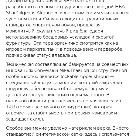
Дизайн модели Converse SHAI 001 Lux Truffle
разработан в тесном сотрудничестве с звездой НБА
Shai Gilgeous-Alexander, известным своим уникальным
чувством стиля. Силуэт отходит от традиционных
стандартов спортивной обуви, предлагая
монолитный, скульптурный вид благодаря
использованию бесшовных накладок и скрытой
фурнитуры. Эта пара органично смотрится как на
игровом паркете, так и в повседневном гардеробе,
подчеркивая статус владельца.
Техническая составляющая базируется на совместных
инновациях Converse и Nike. Главной конструктивной
особенностью является lockable zipper shroud —
специальный кожух на молнии, который закрывает
шнуровку, обеспечивая обтекаемую форму и
дополнительную фиксацию подъема стопы. В
пяточной области расположена жесткая клипса из
TPU (термопластичного полиуретана), которая
отвечает за стабильность при резких маневрах и
защищает ахилл.
Особое внимание уделено материалам верха. Вместо
стандартной синтетической сетки здесь используется