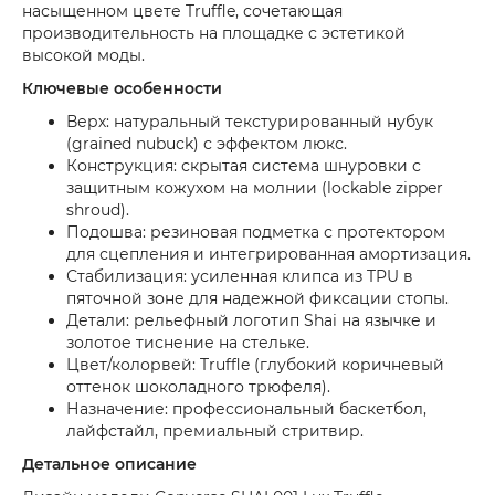
насыщенном цвете Truffle, сочетающая
производительность на площадке с эстетикой
высокой моды.
Ключевые особенности
Верх: натуральный текстурированный нубук
(grained nubuck) с эффектом люкс.
Конструкция: скрытая система шнуровки с
защитным кожухом на молнии (lockable zipper
shroud).
Подошва: резиновая подметка с протектором
для сцепления и интегрированная амортизация.
Стабилизация: усиленная клипса из TPU в
пяточной зоне для надежной фиксации стопы.
Детали: рельефный логотип Shai на язычке и
золотое тиснение на стельке.
Цвет/колорвей: Truffle (глубокий коричневый
оттенок шоколадного трюфеля).
Назначение: профессиональный баскетбол,
лайфстайл, премиальный стритвир.
Детальное описание