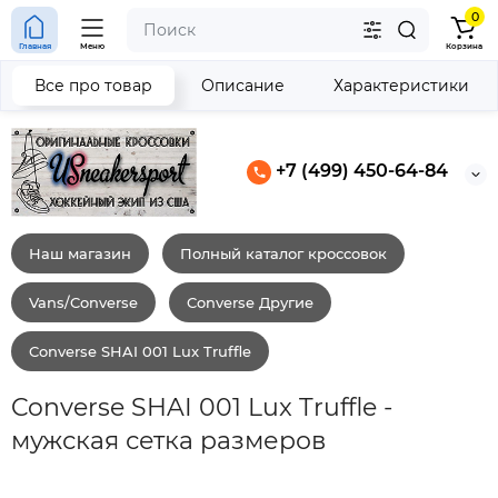
0
Главная
Меню
Корзина
Все про товар
Описание
Характеристики
+7 (499) 450-64-84
Наш магазин
Полный каталог кроссовок
Vans/Converse
Converse Другие
Converse SHAI 001 Lux Truffle
Converse SHAI 001 Lux Truffle -
мужская сетка размеров