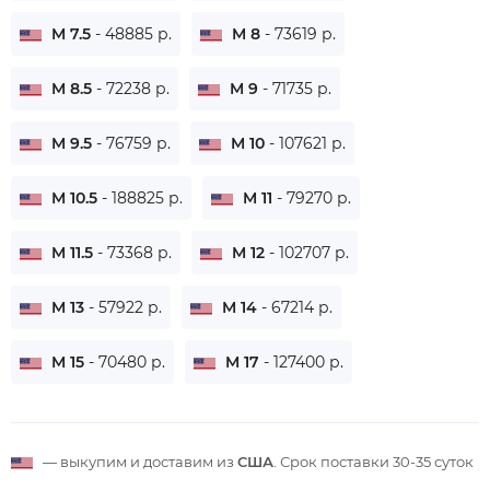
M 7.5
- 48885 р.
M 8
- 73619 р.
M 8.5
- 72238 р.
M 9
- 71735 р.
M 9.5
- 76759 р.
M 10
- 107621 р.
M 10.5
- 188825 р.
M 11
- 79270 р.
M 11.5
- 73368 р.
M 12
- 102707 р.
M 13
- 57922 р.
M 14
- 67214 р.
M 15
- 70480 р.
M 17
- 127400 р.
— выкупим и доставим из
США
. Срок поставки
30-35 суток