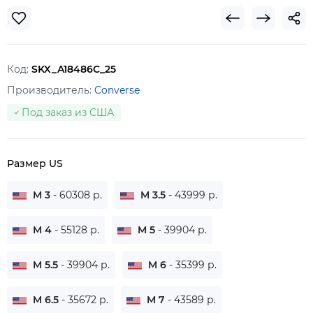
Код:
SKX_A18486C_25
Производитель:
Converse
Под заказ из США
Размер US
M 3
- 60308 р.
M 3.5
- 43999 р.
M 4
- 55128 р.
M 5
- 39904 р.
M 5.5
- 39904 р.
M 6
- 35399 р.
M 6.5
- 35672 р.
M 7
- 43589 р.