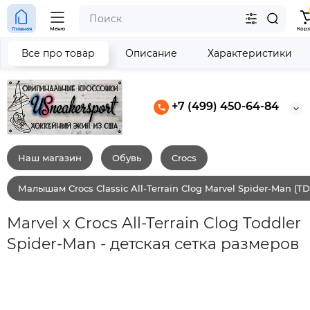
Главная
Меню
Корз
Все про товар
Описание
Характеристики
+7 (499) 450-64-84
Наш магазин
Обувь
Crocs
Малышам Crocs Classic All-Terrain Clog Marvel Spider-Man (TD
Marvel x Crocs All-Terrain Clog Toddler
Spider-Man - детская сетка размеров