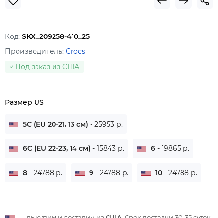
Код:
SKX_209258-410_25
Производитель:
Crocs
Под заказ из США
Размер US
5C (EU 20-21, 13 см)
- 25953 р.
6C (EU 22-23, 14 см)
- 15843 р.
6
- 19865 р.
8
- 24788 р.
9
- 24788 р.
10
- 24788 р.
— выкупим и доставим из
США
. Срок поставки
30-35 суток