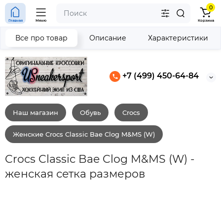
0
Главная
Меню
Корзина
Все про товар
Описание
Характеристики
+7 (499) 450-64-84
Наш магазин
Обувь
Crocs
Женские Crocs Classic Bae Clog M&MS (W)
Crocs Classic Bae Clog M&MS (W) -
женская сетка размеров