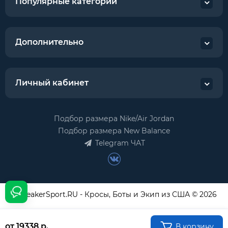
Популярные категории
Дополнительно
Личный кабинет
Подбор размера Nike/Air Jordan
Подбор размера New Balance
Telegram ЧАТ
USneakerSport.RU - Кросы, Боты и Экип из США © 2026
от 19338 р.
В корзину