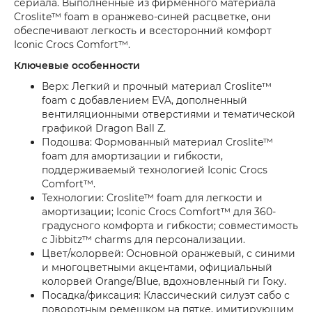
сериала. Выполненные из фирменного материала
Croslite™ foam в оранжево-синей расцветке, они
обеспечивают легкость и всесторонний комфорт
Iconic Crocs Comfort™.
Ключевые особенности
Верх: Легкий и прочный материал Croslite™
foam с добавлением EVA, дополненный
вентиляционными отверстиями и тематической
графикой Dragon Ball Z.
Подошва: Формованный материал Croslite™
foam для амортизации и гибкости,
поддерживаемый технологией Iconic Crocs
Comfort™.
Технологии: Croslite™ foam для легкости и
амортизации; Iconic Crocs Comfort™ для 360-
градусного комфорта и гибкости; совместимость
с Jibbitz™ charms для персонализации.
Цвет/колорвей: Основной оранжевый, с синими
и многоцветными акцентами, официальный
колорвей Orange/Blue, вдохновленный ги Гоку.
Посадка/фиксация: Классический силуэт сабо с
поворотным ремешком на пятке, имитирующим