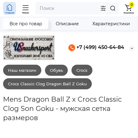
0
Главная
Меню
Корзина
Все про товар
Описание
Характеристики
+7 (499) 450-64-84
Наш магазин
Обувь
Crocs
Crocs Classic Clog Dragon Ball Z Goku
Mens Dragon Ball Z x Crocs Classic
Clog Son Goku - мужская сетка
размеров