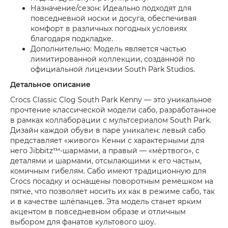
Назначение/сезон: Идеально подходят для
повседневной носки и досуга, обеспечивая
комфорт в различных погодных условиях
благодаря подкладке.
Дополнительно: Модель является частью
лимитированной коллекции, созданной по
официальной лицензии South Park Studios.
Детальное описание
Crocs Classic Clog South Park Kenny — это уникальное
прочтение классической модели сабо, разработанное
в рамках коллаборации с мультсериалом South Park.
Дизайн каждой обуви в паре уникален: левый сабо
представляет «живого» Кенни с характерными для
него Jibbitz™-шармами, а правый — «мёртвого», с
деталями и шармами, отсылающими к его частым,
комичным гибелям. Сабо имеют традиционную для
Crocs посадку и оснащены поворотным ремешком на
пятке, что позволяет носить их как в режиме сабо, так
и в качестве шлёпанцев. Эта модель станет ярким
акцентом в повседневном образе и отличным
выбором для фанатов культового шоу.