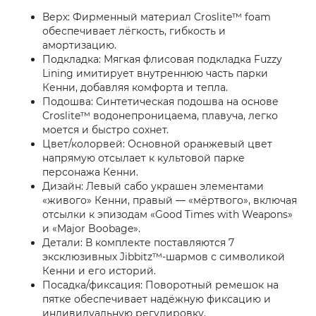
Верх: Фирменный материал Croslite™ foam
обеспечивает лёгкость, гибкость и
амортизацию.
Подкладка: Мягкая флисовая подкладка Fuzzy
Lining имитирует внутреннюю часть парки
Кенни, добавляя комфорта и тепла.
Подошва: Синтетическая подошва на основе
Croslite™ водонепроницаема, плавуча, легко
моется и быстро сохнет.
Цвет/колорвей: Основной оранжевый цвет
напрямую отсылает к культовой парке
персонажа Кенни.
Дизайн: Левый сабо украшен элементами
«живого» Кенни, правый — «мёртвого», включая
отсылки к эпизодам «Good Times with Weapons»
и «Major Boobage».
Детали: В комплекте поставляются 7
эксклюзивных Jibbitz™-шармов с символикой
Кенни и его историй.
Посадка/фиксация: Поворотный ремешок на
пятке обеспечивает надёжную фиксацию и
индивидуальную регулировку.