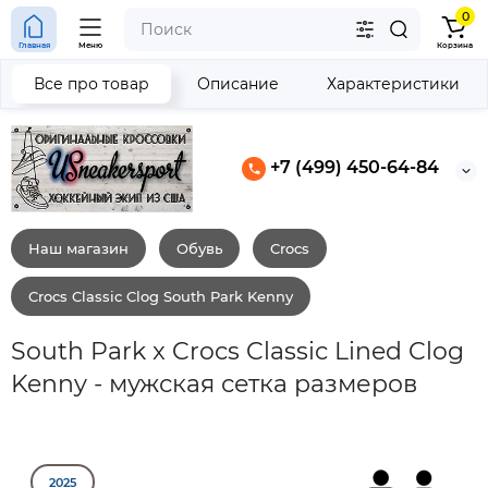
0
Главная
Меню
Корзина
Все про товар
Описание
Характеристики
+7 (499) 450-64-84
Наш магазин
Обувь
Crocs
Crocs Classic Clog South Park Kenny
South Park x Crocs Classic Lined Clog
Kenny - мужская сетка размеров
2025