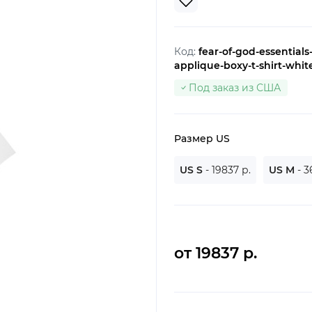
Код:
fear-of-god-essentials-
applique-boxy-t-shirt-whit
Под заказ из США
Размер US
US S
- 19837 р.
US M
- 3
от 19837 р.