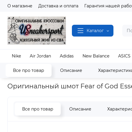
О магазине
Доставка и оплата
Гарантия нашей рабо
Каталог
Nike
Air Jordan
Adidas
New Balance
ASICS
Все про товар
Описание
Характеристик
Наш магазин
Одежда и Аксессуары
Fear of Go
Оригинальный шмот Fear of God Essent
Все про товар
Описание
Характери