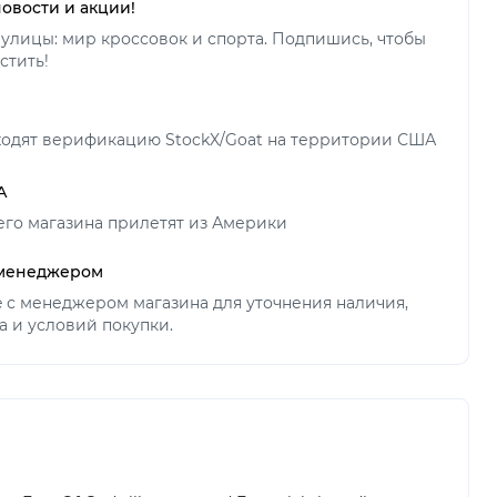
новости и акции!
улицы: мир кроссовок и спорта. Подпишись, чтобы
стить!
ходят верификацию StockX/Goat на территории США
А
его магазина прилетят из Америки
 менеджером
ne с менеджером магазина для уточнения наличия,
а и условий покупки.