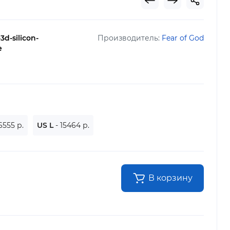
3d-silicon-
Производитель:
Fear of God
e
6555 р.
US L
- 15464 р.
В корзину