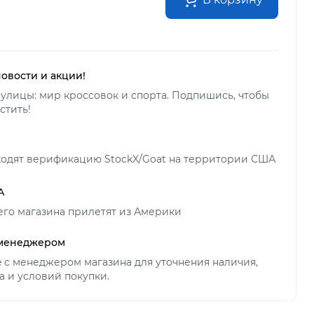
новости и акции!
улицы: мир кроссовок и спорта. Подпишись, чтобы
стить!
ходят верификацию StockX/Goat на территории США
А
его магазина прилетят из Америки
 менеджером
ne с менеджером магазина для уточнения наличия,
а и условий покупки.