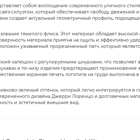
y представляет собой воплощение современного уличного ст
айз-силуэтом, который обеспечивает свободу движений и 
ми создает актуальный геометричный профиль, подходящий
вание тяжелого флиса. Этот материал обладает высокой пл
оверхность материала приятна на ощупь и эффективно уде
сположен узнаваемый прорезиненный патч, который являет
бокий капюшон с регулируемыми шнурками, что позволяет 
укавах и по низу изделия предотвращают проникновение 
ественная экранная печать логотипа на груди выполнена в
ливково-зеленый оттенок, который легко интегрируется в 
евременного дизайна Джерри Лоренцо и долговечных матер
ьность и эстетичный внешний вид.