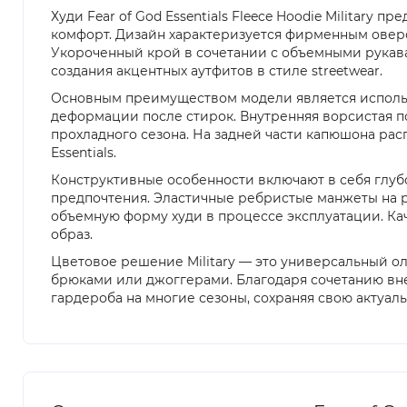
Худи Fear of God Essentials Fleece Hoodie Militar
комфорт. Дизайн характеризуется фирменным оверс
Укороченный крой в сочетании с объемными рукава
создания акцентных аутфитов в стиле streetwear.
Основным преимуществом модели является использо
деформации после стирок. Внутренняя ворсистая п
прохладного сезона. На задней части капюшона ра
Essentials.
Конструктивные особенности включают в себя глу
предпочтения. Эластичные ребристые манжеты на р
объемную форму худи в процессе эксплуатации. Кач
образ.
Цветовое решение Military — это универсальный о
брюками или джоггерами. Благодаря сочетанию вн
гардероба на многие сезоны, сохраняя свою актуал