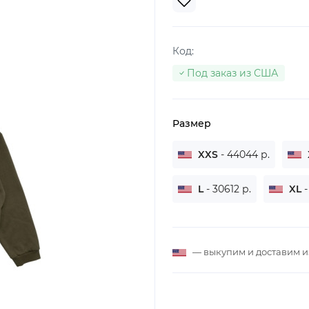
Код:
Под заказ из США
Размер
XXS
- 44044 р.
L
- 30612 р.
XL
-
— выкупим и доставим 