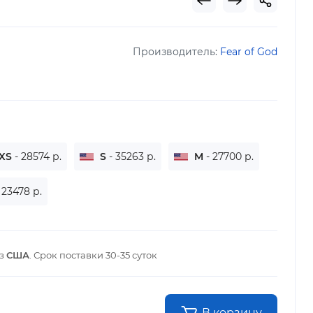
Производитель:
Fear of God
XS
- 28574 р.
S
- 35263 р.
M
- 27700 р.
 23478 р.
из
США
. Срок поставки
30-35 суток
В корзину