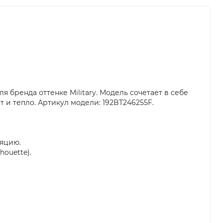
бренда оттенке Military. Модель сочетает в себе
 и тепло. Артикул модели: 192BT246255F.
ляцию.
houette).