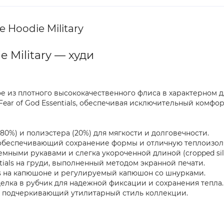
e Hoodie Military
e Military — худи
из плотного высококачественного флиса в характерном для 
ar of God Essentials, обеспечивая исключительный комфорт
80%) и полиэстера (20%) для мягкости и долговечности.
), обеспечивающий сохранение формы и отличную теплоизо
ъемными рукавами и слегка укороченной длиной (cropped sil
tials на груди, выполненный методом экранной печати.
als на капюшоне и регулируемый капюшон со шнурками.
елка в рубчик для надежной фиксации и сохранения тепла.
), подчеркивающий утилитарный стиль коллекции.