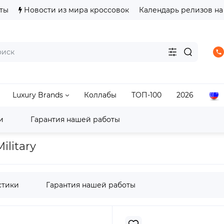
ты
Новости из мира кроссовок
Календарь релизов на
Luxury Brands
Коллабы
ТОП-100
2026
и
Гарантия нашей работы
d
Fear of God Essentials Fleece Hoodie Military
ilitary
стики
Гарантия нашей работы