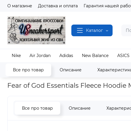
О магазине
Доставка и оплата
Гарантия нашей рабо
Каталог
Nike
Air Jordan
Adidas
New Balance
ASICS
Все про товар
Описание
Характеристик
Наш магазин
Одежда и Аксессуары
Fear of Go
Fear of God Essentials Fleece Hoodie M
Все про товар
Описание
Характери