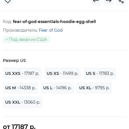
Код:
fear-of-god-essentials-hoodie-egg-shell
Производитель:
Fear of God
Под заказ из США
Размер US
US XXS
- 17187 р.
US XS
- 11499 р.
US S
- 11783 р.
US M
- 14338 р.
US L
- 14196 р.
US XL
- 9795 р.
US XXL
- 13060 р.
от 17187 р.