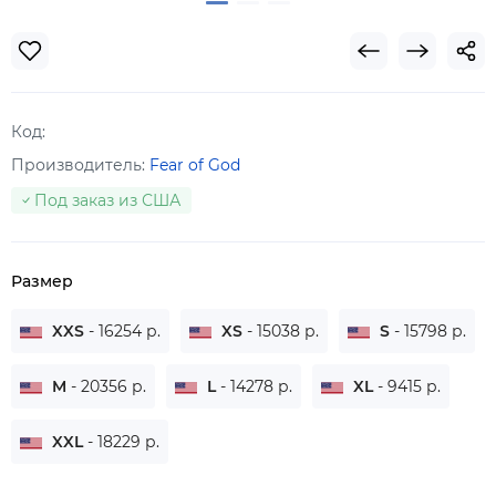
Код:
Производитель:
Fear of God
Под заказ из США
Размер
XXS
- 16254 р.
XS
- 15038 р.
S
- 15798 р.
M
- 20356 р.
L
- 14278 р.
XL
- 9415 р.
XXL
- 18229 р.