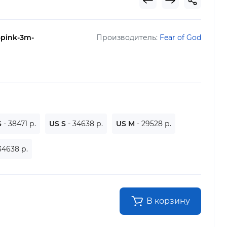
s-pink-3m-
Производитель:
Fear of God
h
S
- 38471 р.
US S
- 34638 р.
US M
- 29528 р.
34638 р.
В корзину