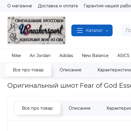
О магазине
Доставка и оплата
Гарантия нашей рабо
Каталог
Nike
Air Jordan
Adidas
New Balance
ASICS
Все про товар
Описание
Характеристик
Наш магазин
Одежда и Аксессуары
Fear of Go
Оригинальный шмот Fear of God Essen
Все про товар
Описание
Характери