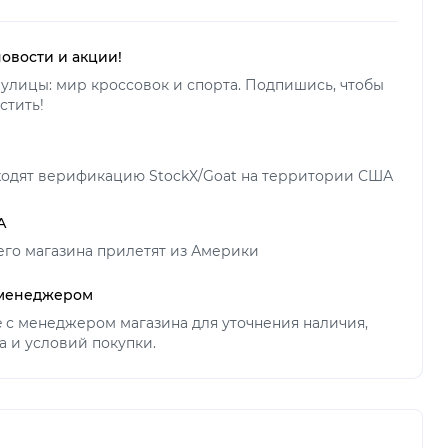
новости и акции!
улицы: мир кроссовок и спорта. Подпишись, чтобы
стить!
ходят верификацию StockX/Goat на территории США
А
его магазина прилетят из Америки
 менеджером
ne с менеджером магазина для уточнения наличия,
а и условий покупки.