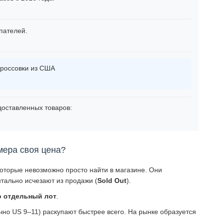
пателей.
россовки из США
оставленных товаров:
мера своя цена?
которые невозможно просто найти в магазине. Они
тально исчезают из продажи (
Sold Out
).
о отдельный лот
.
о US 9–11) раскупают быстрее всего. На рынке образуется