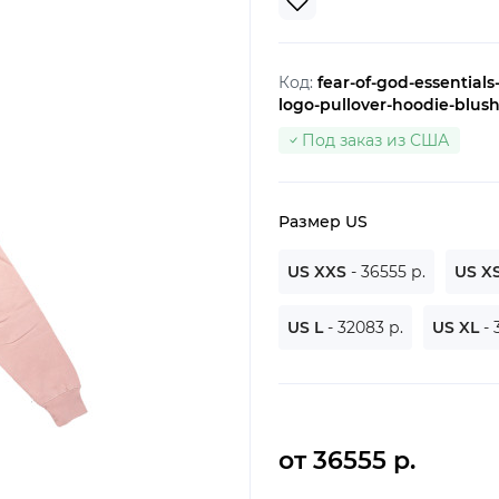
Код:
fear-of-god-essential
logo-pullover-hoodie-blus
Под заказ из США
Размер US
US XXS
- 36555 р.
US X
US L
- 32083 р.
US XL
- 
от 36555 р.