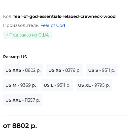
Код:
fear-of-god-essentials-relaxed-crewneck-wood
Производитель:
Fear of God
Под заказ из США
Размер US
US XXS
- 8802 р.
US XS
- 8376 р.
US S
- 9511 р.
US M
- 9369 р.
US L
- 9511 р.
US XL
- 9795 р.
US XXL
- 11357 р.
от 8802 р.