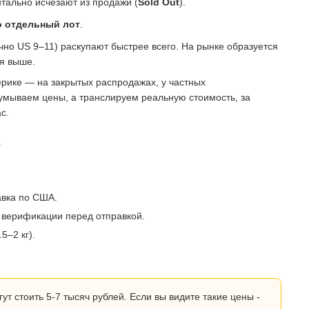
тально исчезают из продажи (
Sold Out
).
о отдельный лот
.
о US 9–11) раскупают быстрее всего. На рынке образуется
ся выше.
рике — на закрытых распродажах, у частных
умываем цены, а транслируем реальную стоимость, за
с.
?
авка по США.
 верификации перед отправкой.
5–2 кг).
 стоить 5-7 тысяч рублей. Если вы видите такие цены -