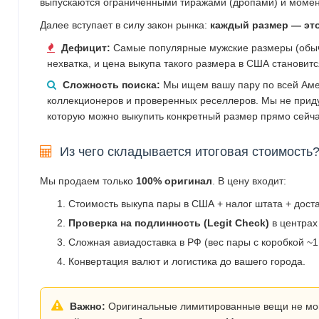
выпускаются ограниченными тиражами (дропами) и момен
Далее вступает в силу закон рынка:
каждый размер — эт
Дефицит:
Самые популярные мужские размеры (обычн
нехватка, и цена выкупа такого размера в США становит
Сложность поиска:
Мы ищем вашу пару по всей Аме
коллекционеров и проверенных реселлеров. Мы не прид
которую можно выкупить конкретный размер прямо сейча
Из чего складывается итоговая стоимость
Мы продаем только
100% оригинал
. В цену входит:
Стоимость выкупа пары в США + налог штата + дост
Проверка на подлинность (Legit Check)
в центрах
Сложная авиадоставка в РФ (вес пары с коробкой ~1.
Конвертация валют и логистика до вашего города.
Важно:
Оригинальные лимитированные вещи не могут