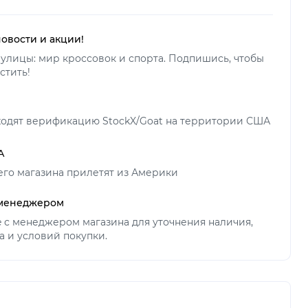
новости и акции!
улицы: мир кроссовок и спорта. Подпишись, чтобы
стить!
ходят верификацию StockX/Goat на территории США
А
его магазина прилетят из Америки
 менеджером
ne с менеджером магазина для уточнения наличия,
а и условий покупки.