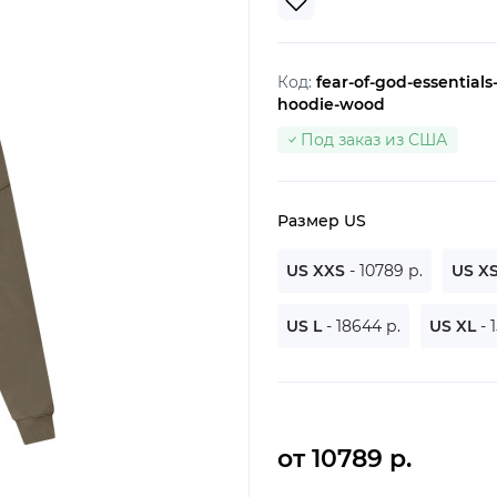
Код:
fear-of-god-essentials
hoodie-wood
Под заказ из США
Размер US
US XXS
- 10789 р.
US X
US L
- 18644 р.
US XL
- 
от 10789 р.