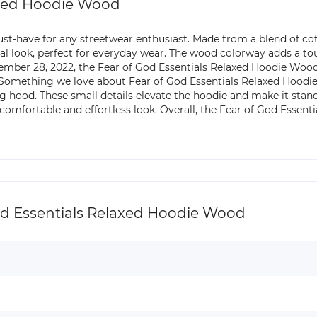
axed Hoodie Wood
st-have for any streetwear enthusiast. Made from a blend of cot
al look, perfect for everyday wear. The wood colorway adds a tou
ber 28, 2022, the Fear of God Essentials Relaxed Hoodie Wood ret
 Something we love about Fear of God Essentials Relaxed Hoodie 
g hood. These small details elevate the hoodie and make it stan
a comfortable and effortless look. Overall, the Fear of God Essen
 Essentials Relaxed Hoodie Wood