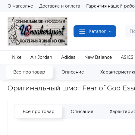
О магазине
Доставка и оплата
Гарантия нашей рабо
Каталог
Nike
Air Jordan
Adidas
New Balance
ASICS
Все про товар
Описание
Характеристик
Наш магазин
Одежда и Аксессуары
Fear of Go
Оригинальный шмот Fear of God Esse
Все про товар
Описание
Характери