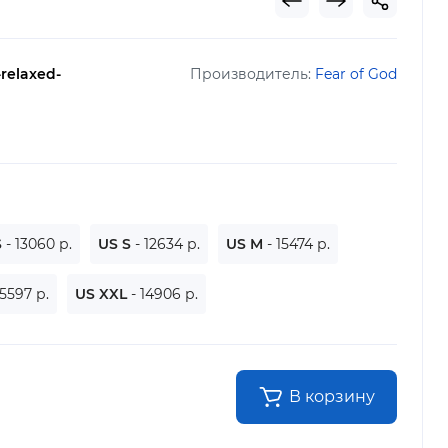
-relaxed-
Производитель:
Fear of God
S
- 13060 р.
US S
- 12634 р.
US M
- 15474 р.
15597 р.
US XXL
- 14906 р.
В корзину