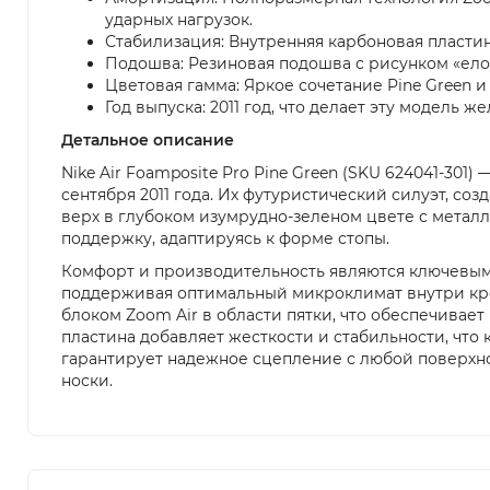
ударных нагрузок.
Стабилизация: Внутренняя карбоновая пласти
Подошва: Резиновая подошва с рисунком «ело
Цветовая гамма: Яркое сочетание Pine Green 
Год выпуска: 2011 год, что делает эту модель
Детальное описание
Nike Air Foamposite Pro Pine Green (SKU 624041-30
сентября 2011 года. Их футуристический силуэт, с
верх в глубоком изумрудно-зеленом цвете с метал
поддержку, адаптируясь к форме стопы.
Комфорт и производительность являются ключевыми
поддерживая оптимальный микроклимат внутри кро
блоком Zoom Air в области пятки, что обеспечивае
пластина добавляет жесткости и стабильности, что
гарантирует надежное сцепление с любой поверхнос
носки.