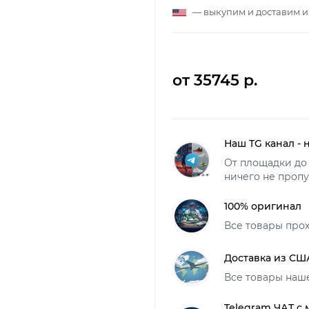
— выкупим и доставим 
от 35745 р.
Наш TG канал - 
От площадки до 
ничего не пропу
100% оригинал
Все товары про
Доставка из СШ
Все товары наш
Telegram ЧАТ с