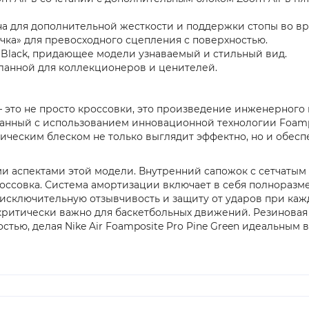
на для дополнительной жесткости и поддержки стопы во в
чка» для превосходного сцепления с поверхностью.
и Black, придающее модели узнаваемый и стильный вид.
 желанной для коллекционеров и ценителей.
1) — это не просто кроссовки, это произведение инженерног
озданный с использованием инновационной технологии Foam
лическим блеском не только выглядит эффектно, но и обес
 аспектами этой модели. Внутренний сапожок с сетчатым
ссовка. Система амортизации включает в себя полноразм
т исключительную отзывчивость и защиту от ударов при ка
 критически важно для баскетбольных движений. Резинова
тью, делая Nike Air Foamposite Pro Pine Green идеальным 