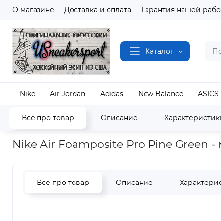
О магазине
Доставка и оплата
Гарантия нашей рабо
Каталог
Nike
Air Jordan
Adidas
New Balance
ASICS
Все про товар
Описание
Характеристик
Наш магазин
Полный каталог кроссовок
Nike
Nike Air Foamposite Pro Pine Green 
Все про товар
Описание
Характери