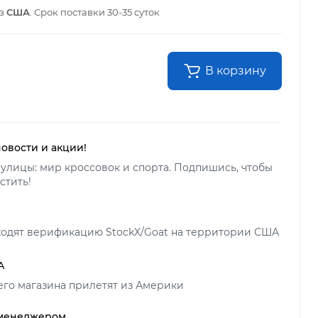
из
США
. Срок поставки
30-35 суток
В корзину
новости и акции!
улицы: мир кроссовок и спорта. Подпишись, чтобы
стить!
ходят верификацию StockX/Goat на территории США
А
его магазина прилетят из Америки
 менеджером