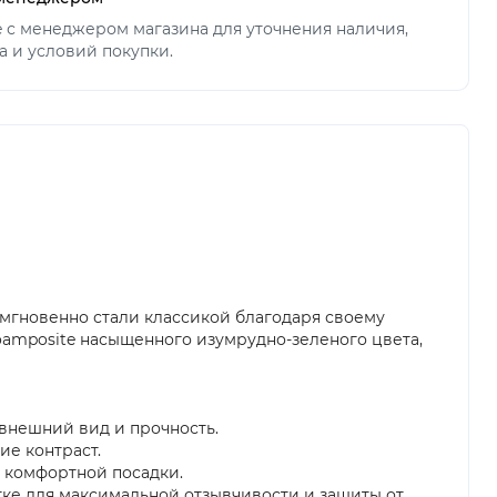
ne с менеджером магазина для уточнения наличия,
а и условий покупки.
е мгновенно стали классикой благодаря своему
amposite насыщенного изумрудно-зеленого цвета,
 внешний вид и прочность.
ие контраст.
и комфортной посадки.
тке для максимальной отзывчивости и защиты от