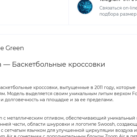
Связаться on-li
подбора размер
ne Green
een — Баскетбольные кроссовки
е баскетбольные кроссовки, выпущенные в 2011 году, которы
ям. Модель выделяется своим уникальным литым верхом Fo
 долговечность на площадке и за ее пределами.
een с металлическим отливом, обеспечивающий уникальный
нней части, области шнуровки и логотипе Swoosh, создающ
 с сетчатым язычком для улучшенной циркуляции воздуха 
m Air в сочетании с дополнительным блоком Zoom Air в пя