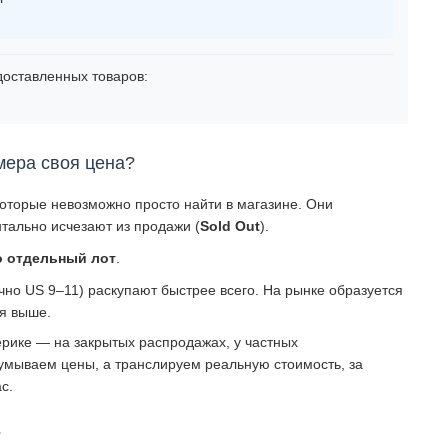
оставленных товаров:
мера своя цена?
которые невозможно просто найти в магазине. Они
тально исчезают из продажи (
Sold Out
).
о отдельный лот
.
о US 9–11) раскупают быстрее всего. На рынке образуется
ся выше.
рике — на закрытых распродажах, у частных
умываем цены, а транслируем реальную стоимость, за
с.
?