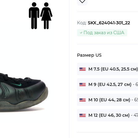
Код:
SKX_624041-301_22
Под заказ из США
Размер US
M 7.5 (EU 40.5, 25.5 см
M 9 (EU 42.5, 27 см)
- 
M 10 (EU 44, 28 см)
- 6
M 12 (EU 46, 30 см)
- 4