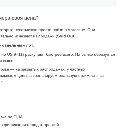
мера своя цена?
которые невозможно просто найти в магазине. Они
тально исчезают из продажи (
Sold Out
).
о отдельный лот
.
о US 9–11) раскупают быстрее всего. На рынке образуется
ся выше.
рике — на закрытых распродажах, у частных
умываем цены, а транслируем реальную стоимость, за
с.
?
авка по США.
 верификации перед отправкой.