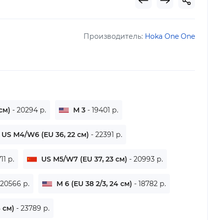
Производитель:
Hoka One One
 см)
- 20294 р.
M 3
- 19401 р.
US M4/W6 (EU 36, 22 см)
- 22391 р.
11 р.
US M5/W7 (EU 37, 23 см)
- 20993 р.
 20566 р.
M 6 (EU 38 2/3, 24 см)
- 18782 р.
4 см)
- 23789 р.