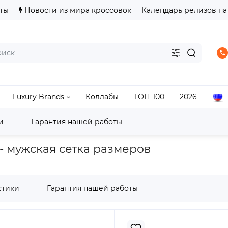
ты
Новости из мира кроссовок
Календарь релизов на
Luxury Brands
Коллабы
ТОП-100
2026
и
Гарантия нашей работы
 One One
Hoka другие
Hoka One One Ora Recovery Mu
 - мужская сетка размеров
стики
Гарантия нашей работы