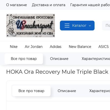
О магазине
Доставка и оплата
Гарантия нашей рабо
Каталог
Nike
Air Jordan
Adidas
New Balance
ASICS
Все про товар
Описание
Характеристик
Наш магазин
Полный каталог кроссовок
Hoka
HOKA Ora Recovery Mule Triple Black
Все про товар
Описание
Характери