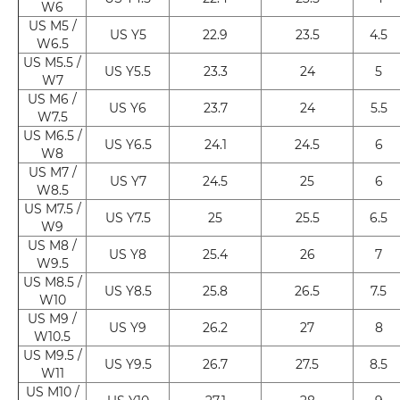
W6
US M5 /
US Y5
22.9
23.5
4.5
W6.5
US M5.5 /
US Y5.5
23.3
24
5
W7
US M6 /
US Y6
23.7
24
5.5
W7.5
US M6.5 /
US Y6.5
24.1
24.5
6
W8
US M7 /
US Y7
24.5
25
6
W8.5
US M7.5 /
US Y7.5
25
25.5
6.5
W9
US M8 /
US Y8
25.4
26
7
W9.5
US M8.5 /
US Y8.5
25.8
26.5
7.5
W10
US M9 /
US Y9
26.2
27
8
W10.5
US M9.5 /
US Y9.5
26.7
27.5
8.5
W11
US M10 /