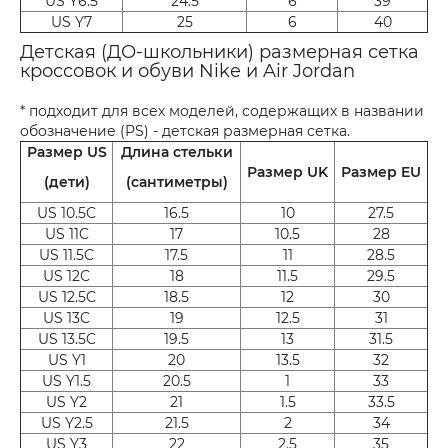
US Y6.5
24.5
6
39
US Y7
25
6
40
Детская (ДО-школьники) размерная сетка
кроссовок и обуви Nike и Air Jordan
* подходит для всех моделей, содержащих в названии
обозначение (PS) - детская размерная сетка.
Размер US
Длина стельки
Размер UK
Размер EU
(дети)
(сантиметры)
US 10.5C
16.5
10
27.5
US 11C
17
10.5
28
US 11.5C
17.5
11
28.5
US 12C
18
11.5
29.5
US 12.5C
18.5
12
30
US 13C
19
12.5
31
US 13.5C
19.5
13
31.5
US Y1
20
13.5
32
US Y1.5
20.5
1
33
US Y2
21
1.5
33.5
US Y2.5
21.5
2
34
US Y3
22
2.5
35