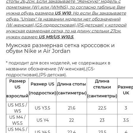
стопы 26,2см. Если заказываете "Женскую" модель с
пометками (W) или (WMNS), то согласно таблице Вам
нужна обувь размера
US W10
. Но если Вы заказываете
обувь "Unisex" (в названии модели нет обозначений
(W-женская),(GS-подростковая),(PS-детская) у которой
мужская размерная сетка, то на длину стельки 27см.
нужен размер
US M9/US W10.5
.
Мужская размерная сетка кроссовок и
обуви Nike и Air Jordan
* подходит для всех моделей, не содержащих в
названии обозначение (W-женская),(GS-
подростковая),(PS-детская).
Размер
Длина
Размер US
Длина стопы
US
стельки
Разме
(подростки)
(сантиметры)
UK
взрослый
(сантиметры)
US M3.5 /
US Y3.5
21.6
22.5
3
W5
US M4 /
US Y4
22
23
3.5
W5.5
US M4.5 /
US Y4.5
22.4
23.5
4