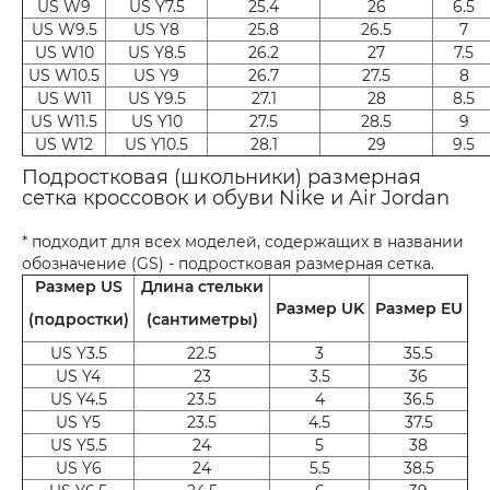
US W9
US Y7.5
25.4
26
6.5
US W9.5
US Y8
25.8
26.5
7
US W10
US Y8.5
26.2
27
7.5
US W10.5
US Y9
26.7
27.5
8
US W11
US Y9.5
27.1
28
8.5
US W11.5
US Y10
27.5
28.5
9
US W12
US Y10.5
28.1
29
9.5
Подростковая (школьники) размерная
сетка кроссовок и обуви Nike и Air Jordan
* подходит для всех моделей, содержащих в названии
обозначение (GS) - подростковая размерная сетка.
Размер US
Длина стельки
Размер UK
Размер EU
(подростки)
(сантиметры)
US Y3.5
22.5
3
35.5
US Y4
23
3.5
36
US Y4.5
23.5
4
36.5
US Y5
23.5
4.5
37.5
US Y5.5
24
5
38
US Y6
24
5.5
38.5