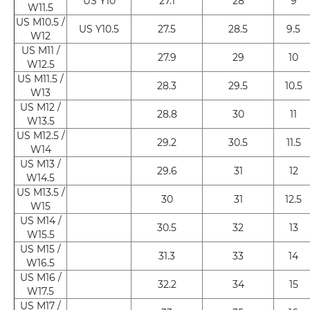
US Y10
27.1
28
9
W11.5
US M10.5 /
US Y10.5
27.5
28.5
9.5
W12
US M11 /
27.9
29
10
W12.5
US M11.5 /
28.3
29.5
10.5
W13
US M12 /
28.8
30
11
W13.5
US M12.5 /
29.2
30.5
11.5
W14
US M13 /
29.6
31
12
W14.5
US M13.5 /
30
31
12.5
W15
US M14 /
30.5
32
13
W15.5
US M15 /
31.3
33
14
W16.5
US M16 /
32.2
34
15
W17.5
US M17 /