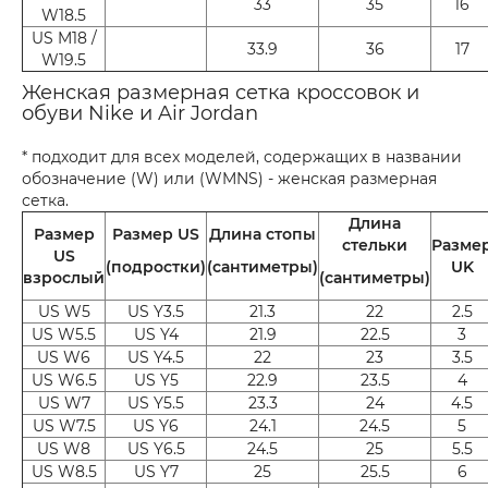
33
35
16
W18.5
US M18 /
33.9
36
17
W19.5
Женская размерная сетка кроссовок и
обуви Nike и Air Jordan
* подходит для всех моделей, содержащих в названии
обозначение (W) или (WMNS) - женская размерная
сетка.
Длина
Размер
Размер US
Длина стопы
стельки
Разме
US
(подростки)
(сантиметры)
UK
взрослый
(сантиметры)
US W5
US Y3.5
21.3
22
2.5
US W5.5
US Y4
21.9
22.5
3
US W6
US Y4.5
22
23
3.5
US W6.5
US Y5
22.9
23.5
4
US W7
US Y5.5
23.3
24
4.5
US W7.5
US Y6
24.1
24.5
5
US W8
US Y6.5
24.5
25
5.5
US W8.5
US Y7
25
25.5
6