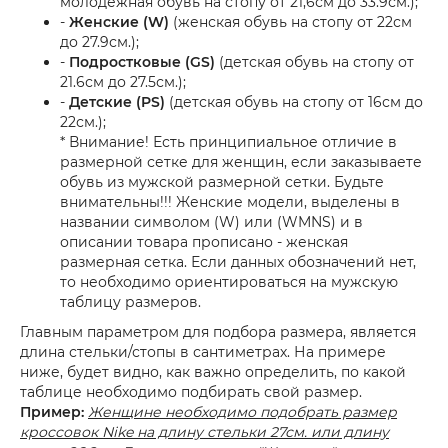
молодежная обувь на стопу от 21,6см до 33.9см.);
-
Женские (W)
(женская обувь на стопу от 22см
до 27.9см.);
-
Подростковые (GS)
(детская обувь на стопу от
21.6см до 27.5см.);
-
Детские (PS)
(детская обувь на стопу от 16см до
22см.);
* Внимание! Есть принципиальное отличие в
размерной сетке для женщин, если заказываете
обувь из мужской размерной сетки. Будьте
внимательны!!! Женские модели, выделены в
названии символом (W) или (WMNS) и в
описании товара прописано - женская
размерная сетка. Если данных обозначений нет,
то необходимо ориентироваться на мужскую
таблицу размеров.
Главным параметром для подбора размера, является
длина стельки/стопы в сантиметрах. На примере
ниже, будет видно, как важно определить, по какой
таблице необходимо подбирать свой размер.
Пример:
Женщине необходимо подобрать размер
кроссовок Nike на длину стельки 27см. или длину