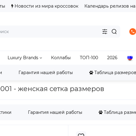
ты
Новости из мира кроссовок
Календарь релизов на
Luxury Brands
Коллабы
ТОП-100
2026
и
Гарантия нашей работы
Таблица размеров 
ordan
Jordan 11
Женские Jordan 11 Retro Low Citrus (200
 2001 - женская сетка размеров
стики
Гарантия нашей работы
Таблица разме