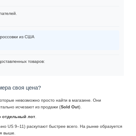
пателей.
россовки из США
оставленных товаров:
мера своя цена?
которые невозможно просто найти в магазине. Они
тально исчезают из продажи (
Sold Out
).
о отдельный лот
.
о US 9–11) раскупают быстрее всего. На рынке образуется
ся выше.