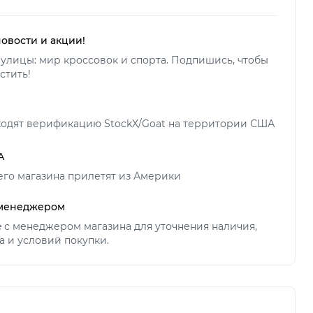
новости и акции!
улицы: мир кроссовок и спорта. Подпишись, чтобы
стить!
ходят верификацию StockX/Goat на территории США
А
его магазина прилетят из Америки
 менеджером
ne с менеджером магазина для уточнения наличия,
а и условий покупки.