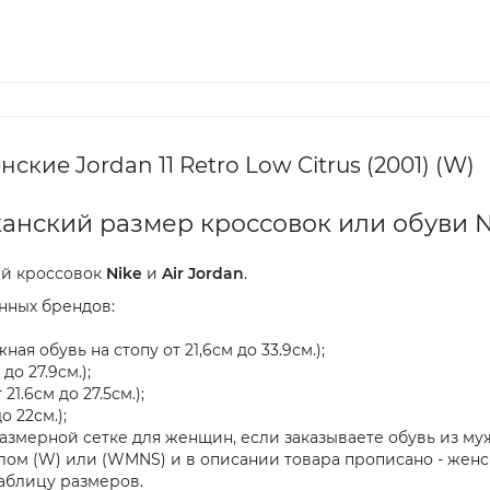
кие Jordan 11 Retro Low Citrus (2001) (W)
анский размер кроссовок или обуви 
ей кроссовок
Nike
и
Air Jordan
.
нных брендов:
ая обувь на стопу от 21,6см до 33.9см.);
до 27.9см.);
21.6см до 27.5см.);
о 22см.);
азмерной сетке для женщин, если заказываете обувь из муж
м (W) или (WMNS) и в описании товара прописано - женска
аблицу размеров.