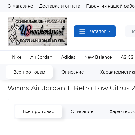
О магазине
Доставка и оплата
Гарантия нашей рабо
Каталог
Nike
Air Jordan
Adidas
New Balance
ASICS
Все про товар
Описание
Характеристик
Наш магазин
Полный каталог кроссовок
Air J
Wmns Air Jordan 11 Retro Low Citrus
Все про товар
Описание
Характери