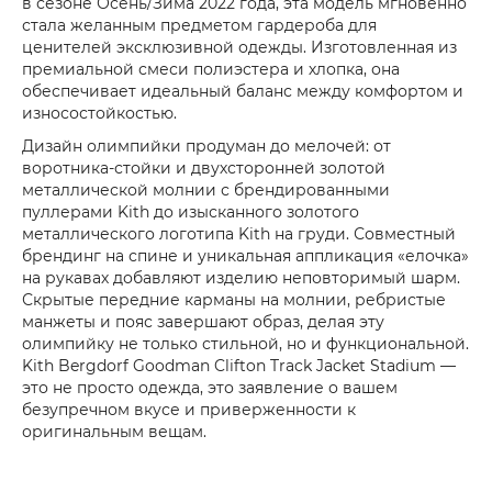
в сезоне Осень/Зима 2022 года, эта модель мгновенно
стала желанным предметом гардероба для
ценителей эксклюзивной одежды. Изготовленная из
премиальной смеси полиэстера и хлопка, она
обеспечивает идеальный баланс между комфортом и
износостойкостью.
Дизайн олимпийки продуман до мелочей: от
воротника-стойки и двухсторонней золотой
металлической молнии с брендированными
пуллерами Kith до изысканного золотого
металлического логотипа Kith на груди. Совместный
брендинг на спине и уникальная аппликация «елочка»
на рукавах добавляют изделию неповторимый шарм.
Скрытые передние карманы на молнии, ребристые
манжеты и пояс завершают образ, делая эту
олимпийку не только стильной, но и функциональной.
Kith Bergdorf Goodman Clifton Track Jacket Stadium —
это не просто одежда, это заявление о вашем
безупречном вкусе и приверженности к
оригинальным вещам.