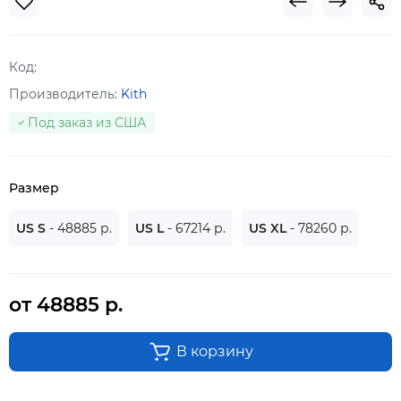
Код:
Производитель:
Kith
Под заказ из США
Размер
US S
- 48885 р.
US L
- 67214 р.
US XL
- 78260 р.
от 48885 р.
В корзину