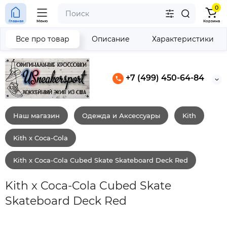
0
Главная
Меню
Корзина
Все про товар
Описание
Характеристики
+7 (499) 450-64-84
Наш магазин
Одежда и Аксессуары
Kith
Kith x Coca-Cola
Kith x Coca-Cola Cubed Skate Skateboard Deck Red
Kith x Coca-Cola Cubed Skate
Skateboard Deck Red