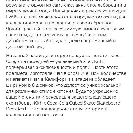
результате одной из самых желанных коллабораций в
мире уличной моды. Выпущенная в рамках коллекции
FW18, эта дека мгновенно стала предметом охоты для
коллекционеров и поклонников обоих брендов.
Яркий красный цвет, ассоциирующийся с культовым
напитком, дополнен уникальным кубическим
дизайном, который придает деке современный и
динамичный вид.
На задней части деки гордо красуется логотип Coca-
Cola, а на передней — узнаваемый знак Kith,
подчеркивая эксклюзивность и подлинность этого
предмета. Изготовленная в ограниченном количестве
и напечатанная в Калифорнии, эта дека обладает
шириной в 8 дюймов, что делает ее универсальной
для различных стилей катания. Будь то украшение
вашей стены или основа для вашего следующего
скейтборда, Kith x Coca-Cola Cubed Skate Skateboard
Deck Red — это воплощение стиля, истории и
коллекционной ценности.