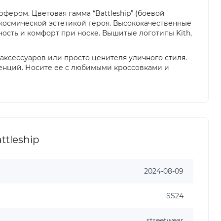
ером. Цветовая гамма “Battleship” (боевой
с космической эстетикой героя. Высококачественные
чность и комфорт при носке. Вышитые логотипы Kith,
аксессуаров или просто ценителя уличного стиля.
нденций. Носите ее с любимыми кроссовками и
ttleship
2024-08-09
SS24
streetwear