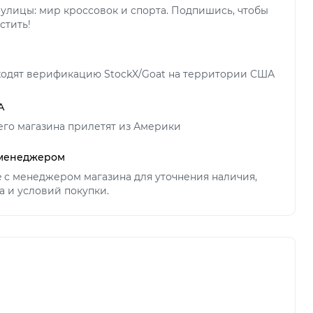
улицы: мир кроссовок и спорта. Подпишись, чтобы
стить!
ходят верификацию StockX/Goat на территории США
А
его магазина прилетят из Америки
 менеджером
ne с менеджером магазина для уточнения наличия,
а и условий покупки.