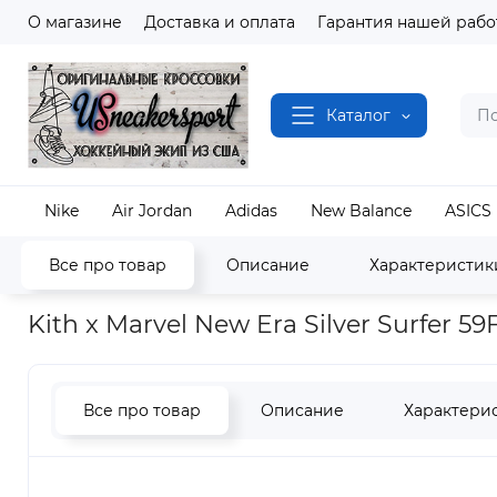
О магазине
Доставка и оплата
Гарантия нашей рабо
Каталог
Nike
Air Jordan
Adidas
New Balance
ASICS
Все про товар
Описание
Характеристик
Наш магазин
Одежда и Аксессуары
Kith
Kith x Marvel New Era Silver Surfer 59F
Все про товар
Описание
Характери