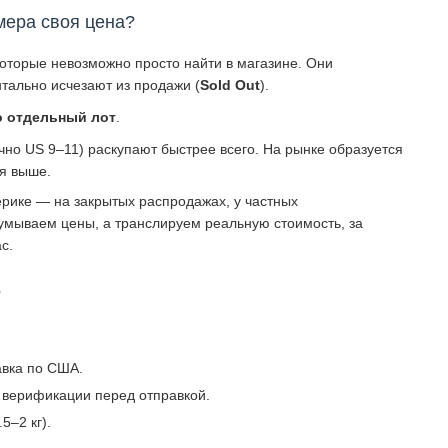
мера своя цена?
которые невозможно просто найти в магазине. Они
тально исчезают из продажи (
Sold Out
).
о отдельный лот
.
о US 9–11) раскупают быстрее всего. На рынке образуется
ся выше.
рике — на закрытых распродажах, у частных
умываем цены, а транслируем реальную стоимость, за
с.
?
авка по США.
 верификации перед отправкой.
5–2 кг).