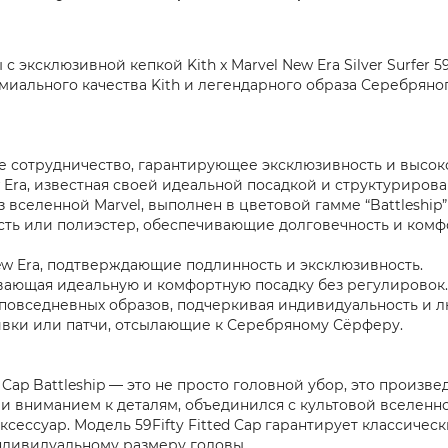
эксклюзивной кепкой Kith x Marvel New Era Silver Surfer 59F
емиального качества Kith и легендарного образа Серебрян
ное сотрудничество, гарантирующее эксклюзивность и высок
ew Era, известная своей идеальной посадкой и структуриров
еленной Marvel, выполнен в цветовой гамме “Battleship” (
ть или полиэстер, обеспечивающие долговечность и комфор
ew Era, подтверждающие подлинность и эксклюзивность.
ивающая идеальную и комфортную посадку без регулировок.
повседневных образов, подчеркивая индивидуальность и лю
вки или патчи, отсылающие к Серебряному Сёрферу.
itted Cap Battleship — это не просто головной убор, это про
м и вниманием к деталям, объединился с культовой вселен
ксессуар. Модель 59Fifty Fitted Cap гарантирует классиче
индивидуальному размеру головы.