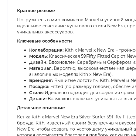
Краткое резюме
Погрузитесь в мир комиксов Marvel и уличной моды с 
идеальное сочетание культового стиля New Era, пр
уникальных аксессуаров.
Ключевые особенности
Коллаборация:
Kith x Marvel x New Era – трой
Модель:
Классическая 59Fifty Fitted Cap от N
Дизайн:
Вдохновлен Серебряным Сёрфером из вс
Материал:
Вероятно, высококачественная шерс
аналогичных моделях Kith x New Era).
Брендинг:
Вышитые логотипы Kith, Marvel и N
Посадка:
Fitted (по размеру головы), обеспеч
Стиль:
Идеально подходит для создания ярких 
Детали:
Возможно, включает уникальные выши
Детальное описание
Кепка Kith x Marvel New Era Silver Surfer 59Fifty F
бренда. Kith, известный своим безупречным вкусо
New Era, чтобы создать по-настоящему уникальный а
которая достигается благодаря подбору кепки по 