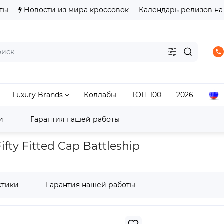
ты
Новости из мира кроссовок
Календарь релизов на
Luxury Brands
Коллабы
ТОП-100
2026
и
Гарантия нашей работы
Kith x Marvel
Kith x Marvel New Era Silver Surfer 59Fifty Fitt
ifty Fitted Cap Battleship
стики
Гарантия нашей работы