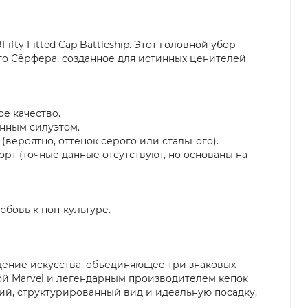
ifty Fitted Cap Battleship. Этот головной убор —
ого Сёрфера, созданное для истинных ценителей
ое качество.
анным силуэтом.
вероятно, оттенок серого или стального).
т (точные данные отсутствуют, но основаны на
бовь к поп-культуре.
изведение искусства, объединяющее три знаковых
ной Marvel и легендарным производителем кепок
ский, структурированный вид и идеальную посадку,