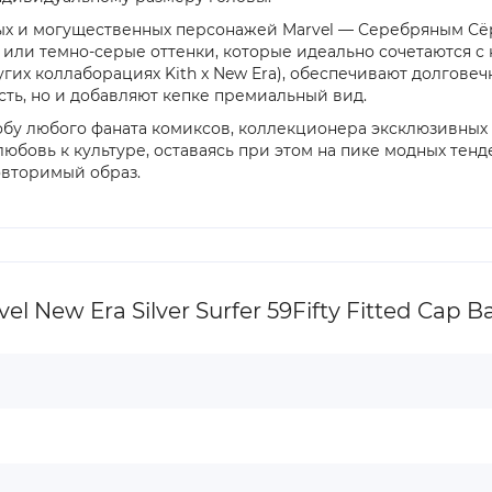
ых и могущественных персонажей Marvel — Серебряным Сёрф
е или темно-серые оттенки, которые идеально сочетаются 
угих коллаборациях Kith x New Era), обеспечивают долгове
сть, но и добавляют кепке премиальный вид.
обу любого фаната комиксов, коллекционера эксклюзивных 
юбовь к культуре, оставаясь при этом на пике модных те
овторимый образ.
 New Era Silver Surfer 59Fifty Fitted Cap Ba