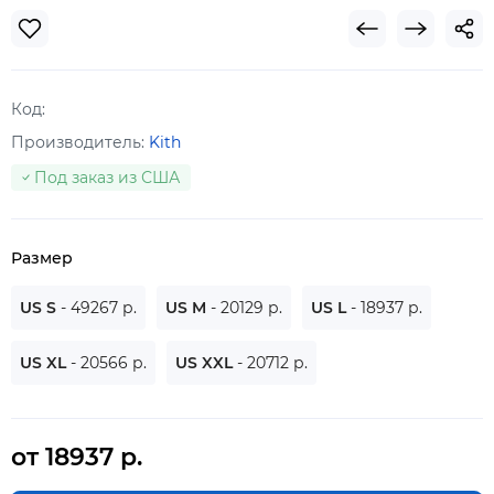
Код:
Производитель:
Kith
Под заказ из США
Размер
US S
- 49267 р.
US M
- 20129 р.
US L
- 18937 р.
US XL
- 20566 р.
US XXL
- 20712 р.
от 18937 р.