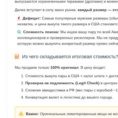
выпускаются ограниченными тиражами (дропами) и момен
Далее вступает в силу закон рынка:
каждый размер — эт
Дефицит:
Самые популярные мужские размеры (обычн
нехватка, и цена выкупа такого размера в США становит
Сложность поиска:
Мы ищем вашу пару по всей Аме
коллекционеров и проверенных реселлеров. Мы не прид
которую можно выкупить конкретный размер прямо сейча
Из чего складывается итоговая стоимость
Мы продаем только
100% оригинал
. В цену входит:
Стоимость выкупа пары в США + налог штата + дост
Проверка на подлинность (Legit Check)
в центрах
Сложная авиадоставка в РФ (вес пары с коробкой ~1.
Конвертация валют и логистика до вашего города.
Важно:
Оригинальные лимитированные вещи не могут