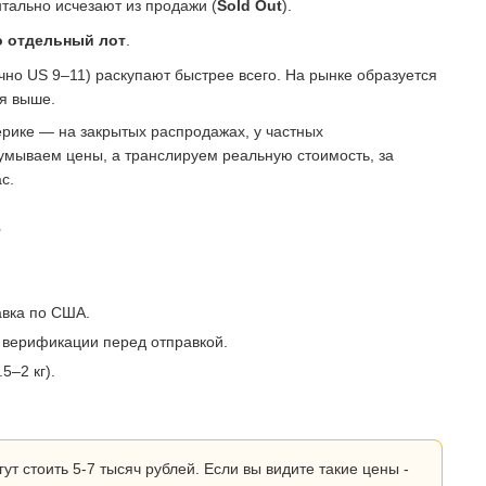
тально исчезают из продажи (
Sold Out
).
о отдельный лот
.
о US 9–11) раскупают быстрее всего. На рынке образуется
ся выше.
рике — на закрытых распродажах, у частных
умываем цены, а транслируем реальную стоимость, за
с.
?
авка по США.
 верификации перед отправкой.
5–2 кг).
 стоить 5-7 тысяч рублей. Если вы видите такие цены -