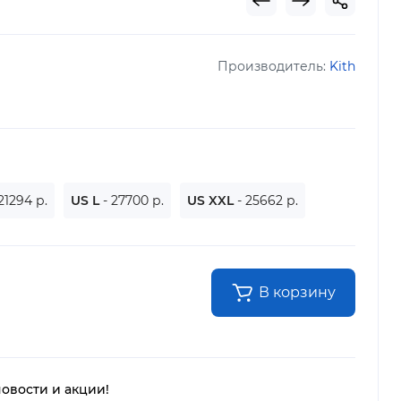
Производитель:
Kith
 21294 р.
US L
- 27700 р.
US XXL
- 25662 р.
В корзину
новости и акции!