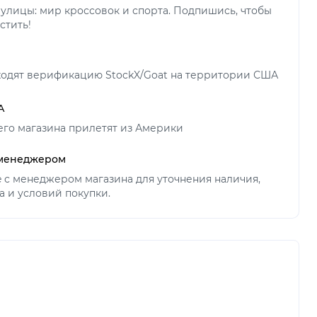
улицы: мир кроссовок и спорта. Подпишись, чтобы
стить!
ходят верификацию StockX/Goat на территории США
А
его магазина прилетят из Америки
 менеджером
ne с менеджером магазина для уточнения наличия,
а и условий покупки.