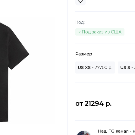
Код:
Под заказ из США
Размер
US XS
- 27700 р.
US S
-
от 21294 р.
Наш TG канал - 