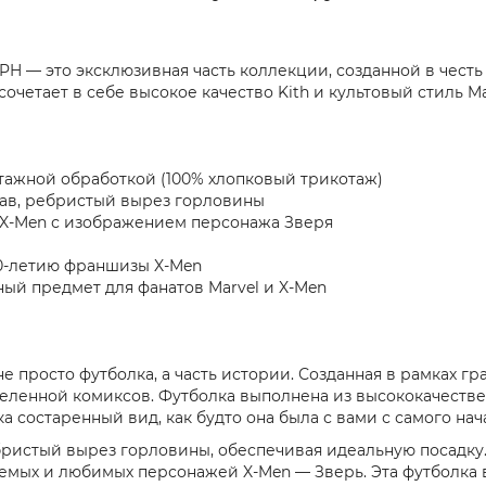
ck PH — это эксклюзивная часть коллекции, созданной в чес
очетает в себе высокое качество Kith и культовый стиль M
тажной обработкой (100% хлопковый трикотаж)
кав, ребристый вырез горловины
r X-Men с изображением персонажа Зверя
 60-летию франшизы X-Men
ый предмет для фанатов Marvel и X-Men
о не просто футболка, а часть истории. Созданная в рамках г
вселенной комиксов. Футболка выполнена из высококачеств
ка состаренный вид, как будто она была с вами с самого на
ристый вырез горловины, обеспечивая идеальную посадку.
аемых и любимых персонажей X-Men — Зверь. Эта футболка в