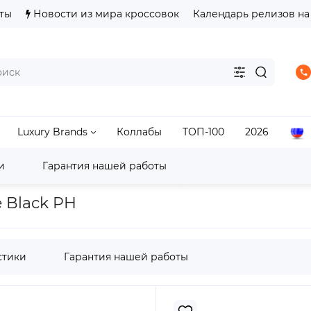
ты
Новости из мира кроссовок
Календарь релизов на
Luxury Brands
Коллабы
ТОП-100
2026
и
Гарантия нашей работы
Kith x Marvel
Kith x Marvel X-Men Beast Vintage Tee Black P
e Black PH
стики
Гарантия нашей работы