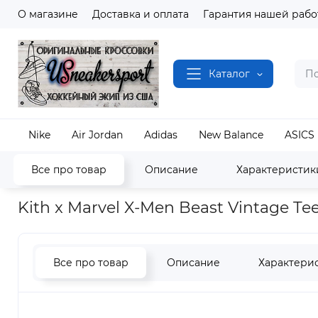
О магазине
Доставка и оплата
Гарантия нашей рабо
Каталог
Nike
Air Jordan
Adidas
New Balance
ASICS
Все про товар
Описание
Характеристик
Наш магазин
Одежда и Аксессуары
Kith
Kith x Marvel X-Men Beast Vintage Te
Все про товар
Описание
Характери