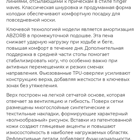
линиями, отсылающими к причёскам в стиле finger
waves. Классическая шнуровка и продуманная форма
колодки обеспечивают комфортную посадку для
повседневной носки.
Ключевой технологией модели является амортизация
ABZORB в промежуточной подошве. Эта пена
снижает ударную нагрузку при ходьбе и беге,
повышая комфорт в течение дня. Дополнительная
поддержка в средней части стопы помогает
стабилизировать ногу, что особенно важно при
активных перемещениях и резких сменах
направления. Фьюзованные TPU-оверлеи усиливают
конструкцию верха, добавляя жесткости в ключевых
зонах без утяжеления.
Верх построен на легкой сетчатой основе, которая
отвечает за вентиляцию и гибкость. Поверх сетки
размещены многослойные синтетические и
текстильные накладки, формирующие характерный
«волнообразный» рисунок. Вставки из патентованной
кожи создают глянцевые акценты и повышают
износостойкость в наиболее нагружаемых областях.
Рефлективные детали добавляют функциональности,