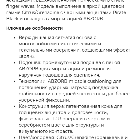
finger waves. Модель выполнена в яркой цветовой
гамме Citrus/Grenadine с черными акцентами Pirate
Black и оснащена амортизацией ABZORB.
Ключевые особенности
Верх: дышащая сетчатая основа с
многослойными синтетическими и
текстильными оверлеями, создающими эффект
«волн».
Подошва: промежуточная подошва с пеной
ABZORB для амортизации и резиновая
наружная подошва для сцепления.
Технологии: ABZORB midsole cushioning для
поглощения ударных нагрузок, поддержка
стабильности в средней части стопы для более
уверенной фиксации.
Конструкция верха: патентованная кожа для
глянцевых акцентов и долговечности,
фьюзованные TPU-оверлеи в черном и
серебристом цвете для структуры и
визуального контраста.
Цвет/колорвей: Citrus/Grenadine (оранжевые и