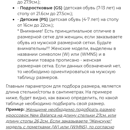
до 27.9см.);
-
Подростковые (GS)
(детская обувь (7-13 лет) на
стопу от 21.6см до 27.5см.);
-
Детские (PS)
(детская обувь (4-7 лет) на стопу
от 16см до 22см.);
* Внимание! Есть принципиальное отличие в
размерной сетке для женщин, если заказываете
обувь из мужской размерной сетки. Будьте
внимательны!!! Женские модели, выделены в
названии символом (W) или (WMNS) и в
описании товара прописано - женская
размерная сетка. Если данных обозначений нет,
то необходимо ориентироваться на мужскую
таблицу размеров.
Главным параметром для подбора размера, является
длина стельки/стопы в сантиметрах. На примере
ниже, будет видно, как важно определить, по какой
таблице необходимо подбирать свой размер.
Пример:
Женщине необходимо подобрать размер
кроссовок New Balanca на длину стельки 27см. или
длину стопы 26,2см. Если заказываете "Женскую"
модель с пометками (W) или (WMNS), то согласно