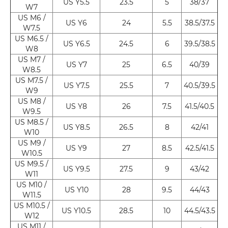
US Y5.5
23.5
5
38/37
W7
US M6 /
US Y6
24
5.5
38.5/37.5
W7.5
US M6.5 /
US Y6.5
24.5
6
39.5/38.5
W8
US M7 /
US Y7
25
6.5
40/39
W8.5
US M7.5 /
US Y7.5
25.5
7
40.5/39.5
W9
US M8 /
US Y8
26
7.5
41.5/40.5
W9.5
US M8.5 /
US Y8.5
26.5
8
42/41
W10
US M9 /
US Y9
27
8.5
42.5/41.5
W10.5
US M9.5 /
US Y9.5
27.5
9
43/42
W11
US M10 /
US Y10
28
9.5
44/43
W11.5
US M10.5 /
US Y10.5
28.5
10
44.5/43.5
W12
US M11 /