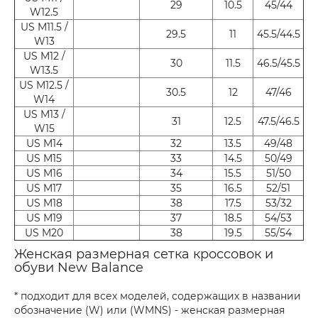
29
10.5
45/44
W12.5
US M11.5 /
29.5
11
45.5/44.5
W13
US M12 /
30
11.5
46.5/45.5
W13.5
US M12.5 /
30.5
12
47/46
W14
US M13 /
31
12.5
47.5/46.5
W15
US M14
32
13.5
49/48
US M15
33
14.5
50/49
US M16
34
15.5
51/50
US M17
35
16.5
52/51
US M18
38
17.5
53/32
US M19
37
18.5
54/53
US M20
38
19.5
55/54
Женская размерная сетка кроссовок и
обуви New Balance
* подходит для всех моделей, содержащих в названии
обозначение (W) или (WMNS) - женская размерная