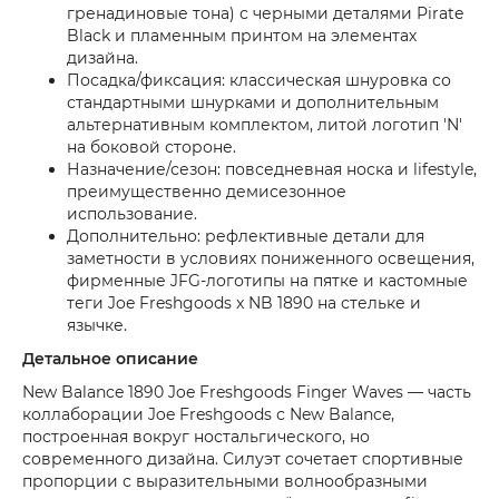
гренадиновые тона) с черными деталями Pirate
Black и пламенным принтом на элементах
дизайна.
Посадка/фиксация: классическая шнуровка со
стандартными шнурками и дополнительным
альтернативным комплектом, литой логотип 'N'
на боковой стороне.
Назначение/сезон: повседневная носка и lifestyle,
преимущественно демисезонное
использование.
Дополнительно: рефлективные детали для
заметности в условиях пониженного освещения,
фирменные JFG-логотипы на пятке и кастомные
теги Joe Freshgoods x NB 1890 на стельке и
язычке.
Детальное описание
New Balance 1890 Joe Freshgoods Finger Waves — часть
коллаборации Joe Freshgoods с New Balance,
построенная вокруг ностальгического, но
современного дизайна. Силуэт сочетает спортивные
пропорции с выразительными волнообразными