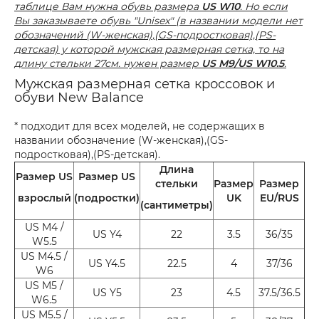
таблице Вам нужна обувь размера
US W10
. Но если
Вы заказываете обувь "Unisex" (в названии модели нет
обозначений (W-женская),(GS-подростковая),(PS-
детская) у которой мужская размерная сетка, то на
длину стельки 27см. нужен размер
US M9/US W10.5
.
Мужская размерная сетка кроссовок и
обуви New Balance
* подходит для всех моделей, не содержащих в
названии обозначение (W-женская),(GS-
подростковая),(PS-детская).
Длина
Размер US
Размер US
стельки
Размер
Размер
взрослый
(подростки)
UK
EU/RUS
(сантиметры)
US M4 /
US Y4
22
3.5
36/35
W5.5
US M4.5 /
US Y4.5
22.5
4
37/36
W6
US M5 /
US Y5
23
4.5
37.5/36.5
W6.5
US M5.5 /