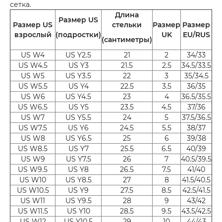
сетка.
Длина
Размер US
Размер US
стельки
Размер
Размер
взрослый
(подростки)
UK
EU/RUS
(сантиметры)
US W4
US Y2.5
21
2
34/33
US W4.5
US Y3
21.5
2.5
34.5/33.5
US W5
US Y3.5
22
3
35/34.5
US W5.5
US Y4
22.5
3.5
36/35
US W6
US Y4.5
23
4
36.5/35.5
US W6.5
US Y5
23.5
4.5
37/36
US W7
US Y5.5
24
5
37.5/36.5
US W7.5
US Y6
24.5
5.5
38/37
US W8
US Y6.5
25
6
39/38
US W8.5
US Y7
25.5
6.5
40/39
US W9
US Y7.5
26
7
40.5/39.5
US W9.5
US Y8
26.5
7.5
41/40
US W10
US Y8.5
27
8
41.5/40.5
US W10.5
US Y9
27.5
8.5
42.5/41.5
US W11
US Y9.5
28
9
43/42
US W11.5
US Y10
28.5
9.5
43.5/42.5
US W12
US Y10.5
29
10
44/43