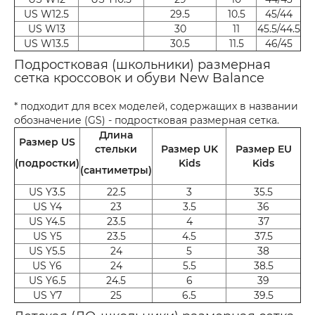
US W12.5
29.5
10.5
45/44
US W13
30
11
45.5/44.5
US W13.5
30.5
11.5
46/45
Подростковая (школьники) размерная
сетка кроссовок и обуви New Balance
* подходит для всех моделей, содержащих в названии
обозначение (GS) - подростковая размерная сетка.
Длина
Размер US
стельки
Размер UK
Размер EU
(подростки)
Kids
Kids
(сантиметры)
US Y3.5
22.5
3
35.5
US Y4
23
3.5
36
US Y4.5
23.5
4
37
US Y5
23.5
4.5
37.5
US Y5.5
24
5
38
US Y6
24
5.5
38.5
US Y6.5
24.5
6
39
US Y7
25
6.5
39.5