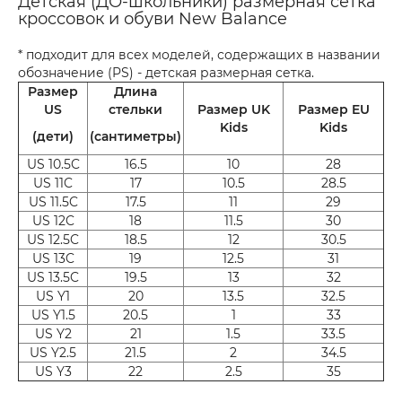
Детская (ДО-школьники) размерная сетка
кроссовок и обуви New Balance
* подходит для всех моделей, содержащих в названии
обозначение (PS) - детская размерная сетка.
Размер
Длина
US
стельки
Размер UK
Размер EU
Kids
Kids
(дети)
(сантиметры)
US 10.5C
16.5
10
28
US 11C
17
10.5
28.5
US 11.5C
17.5
11
29
US 12C
18
11.5
30
US 12.5C
18.5
12
30.5
US 13C
19
12.5
31
US 13.5C
19.5
13
32
US Y1
20
13.5
32.5
US Y1.5
20.5
1
33
US Y2
21
1.5
33.5
US Y2.5
21.5
2
34.5
US Y3
22
2.5
35