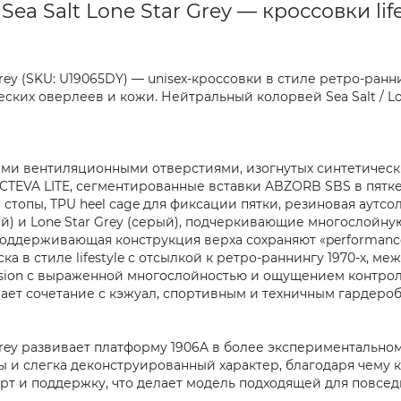
ea Salt Lone Star Grey — кроссовки life
r Grey (SKU: U19065DY) — unisex-кроссовки в стиле ретро-р
ских оверлеев и кожи. Нейтральный колорвей Sea Salt / L
ыми вентиляционными отверстиями, изогнутых синтетически
TEVA LITE, сегментированные вставки ABZORB SBS в пятке 
а стопы, TPU heel cage для фиксации пятки, резиновая аутс
й) и Lone Star Grey (серый), подчеркивающие многослойную
поддерживающая конструкция верха сохраняют «performan
а в стиле lifestyle с отсылкой к ретро-раннингу 1970-х, ме
osion с выраженной многослойностью и ощущением контрол
ает сочетание с кэжуал, спортивным и техничным гардероб
ar Grey развивает платформу 1906A в более экспериментальн
ры и слегка деконструированный характер, благодаря чему
т и поддержку, что делает модель подходящей для повседн