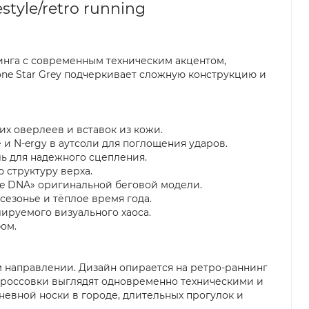
style/retro running
аннинга с современным техническим акцентом,
one Star Grey подчеркивает сложную конструкцию и
х оверлеев и вставок из кожи.
и N-ergy в аутсоли для поглощения ударов.
оль для надежного сцепления.
 структуру верха.
ce DNA» оригинальной беговой модели.
жсезонье и тёплое время года.
ируемого визуального хаоса.
ом.
ом направлении. Дизайн опирается на ретро-раннинг
 кроссовки выглядят одновременно техническими и
евной носки в городе, длительных прогулок и