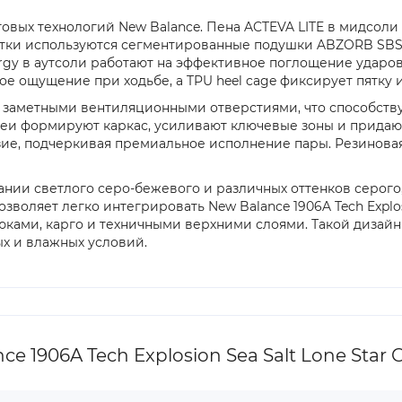
овых технологий New Balance. Пена ACTEVA LITE в мидсоли
пятки используются сегментированные подушки ABZORB SBS
gy в аутсоли работают на эффективное поглощение ударов и
ое ощущение при ходьбе, а TPU heel cage фиксирует пятку 
с заметными вентиляционными отверстиями, что способств
леи формируют каркас, усиливают ключевые зоны и придают
ие, подчеркивая премиальное исполнение пары. Резиновая
етании светлого серо-бежевого и различных оттенков серого
воляет легко интегрировать New Balance 1906A Tech Explosi
ами, карго и техничными верхними слоями. Такой дизайн п
ых и влажных условий.
 1906A Tech Explosion Sea Salt Lone Star 