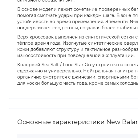
В основе модели лежит сочетание проверенных бег
помогая смягчать удары при каждом шаге. В зоне 
устойчивость во время приземления. Элементы N-er
поддерживает свод стопы, создавая более стабильн
Верх кроссовок выполнен из синтетической сетки 
тёплое время года. Изогнутые синтетические овер
кожи добавляют структуру и тактильное разнообраз
износостойкость при повседневной эксплуатации.
Колорвей Sea Salt / Lone Star Grey строится на соч
сдержанно и универсально. Нейтральная палитра поз
органично смотрится с джинсами, спортивными брюк
для носки большую часть года, кроме самых холодн
Основные характеристики New Balance