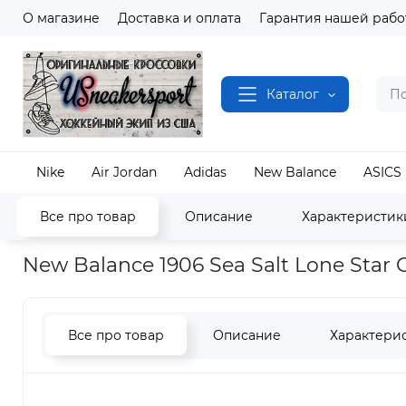
О магазине
Доставка и оплата
Гарантия нашей рабо
Каталог
Nike
Air Jordan
Adidas
New Balance
ASICS
Все про товар
Описание
Характеристик
Наш магазин
Полный каталог кроссовок
New B
New Balance 1906 Sea Salt Lone Star
Все про товар
Описание
Характери