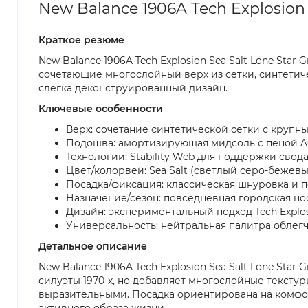
New Balance 1906A Tech Explosion S
Краткое резюме
New Balance 1906A Tech Explosion Sea Salt Lone Sta
сочетающие многослойный верх из сетки, синтетиче
слегка деконструированный дизайн.
Ключевые особенности
Верх: сочетание синтетической сетки с крупн
Подошва: амортизирующая мидсоль с пеной AC
Технологии: Stability Web для поддержки свод
Цвет/колорвей: Sea Salt (светлый серо-бежевы
Посадка/фиксация: классическая шнуровка и 
Назначение/сезон: повседневная городская носк
Дизайн: экспериментальный подход Tech Expl
Универсальность: нейтральная палитра облегч
Детальное описание
New Balance 1906A Tech Explosion Sea Salt Lone St
силуэты 1970-х, но добавляет многослойные тексту
выразительными. Посадка ориентирована на комфор
активного образа жизни.