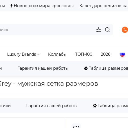
ты
Новости из мира кроссовок
Календарь релизов на
Luxury Brands
Коллабы
ТОП-100
2026
и
Гарантия нашей работы
Таблица размеров
alance
New Balance 1906
New Balance 1906A Tech Exp
 Grey - мужская сетка размеров
стики
Гарантия нашей работы
Таблица разме