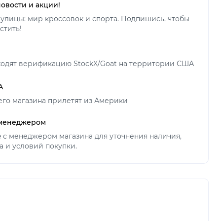
новости и акции!
улицы: мир кроссовок и спорта. Подпишись, чтобы
стить!
ходят верификацию StockX/Goat на территории США
А
его магазина прилетят из Америки
 менеджером
ne с менеджером магазина для уточнения наличия,
а и условий покупки.