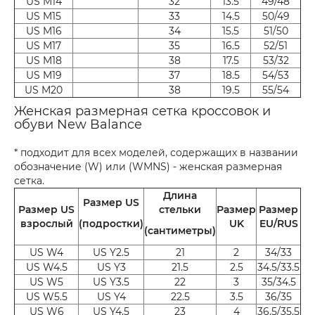
US M14
32
13.5
49/48
US M15
33
14.5
50/49
US M16
34
15.5
51/50
US M17
35
16.5
52/51
US M18
38
17.5
53/32
US M19
37
18.5
54/53
US M20
38
19.5
55/54
Женская размерная сетка кроссовок и
обуви New Balance
* подходит для всех моделей, содержащих в названии
обозначение (W) или (WMNS) - женская размерная
сетка.
Длина
Размер US
Размер US
стельки
Размер
Размер
взрослый
(подростки)
UK
EU/RUS
(сантиметры)
US W4
US Y2.5
21
2
34/33
US W4.5
US Y3
21.5
2.5
34.5/33.5
US W5
US Y3.5
22
3
35/34.5
US W5.5
US Y4
22.5
3.5
36/35
US W6
US Y4.5
23
4
36.5/35.5