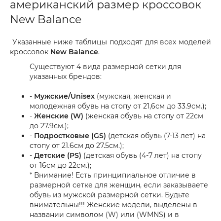
американский размер кроссовок
New Balance
Указанные ниже таблицы подходят для всех моделей
кроссовок
New Balance
.
Существуют 4 вида размерной сетки для
указанных брендов:
-
Мужские/Unisex
(мужская, женская и
молодежная обувь на стопу от 21,6см до 33.9см.);
-
Женские (W)
(женская обувь на стопу от 22см
до 27.9см.);
-
Подростковые (GS)
(детская обувь (7-13 лет) на
стопу от 21.6см до 27.5см.);
-
Детские (PS)
(детская обувь (4-7 лет) на стопу
от 16см до 22см.);
* Внимание! Есть принципиальное отличие в
размерной сетке для женщин, если заказываете
обувь из мужской размерной сетки. Будьте
внимательны!!! Женские модели, выделены в
названии символом (W) или (WMNS) и в