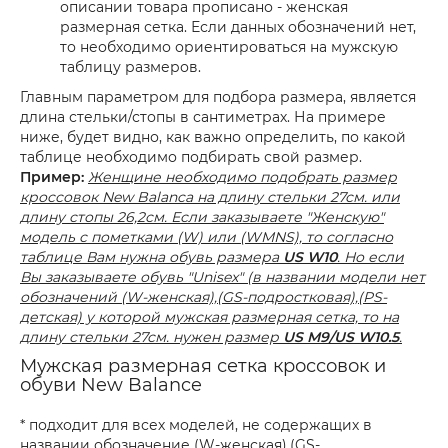
описании товара прописано - женская
размерная сетка. Если данных обозначений нет,
то необходимо ориентироваться на мужскую
таблицу размеров.
Главным параметром для подбора размера, является
длина стельки/стопы в сантиметрах. На примере
ниже, будет видно, как важно определить, по какой
таблице необходимо подбирать свой размер.
Пример:
Женщине необходимо подобрать размер
кроссовок New Balanca на длину стельки 27см. или
длину стопы 26,2см. Если заказываете "Женскую"
модель с пометками (W) или (WMNS), то согласно
таблице Вам нужна обувь размера
US W10
. Но если
Вы заказываете обувь "Unisex" (в названии модели нет
обозначений (W-женская),(GS-подростковая),(PS-
детская) у которой мужская размерная сетка, то на
длину стельки 27см. нужен размер
US M9/US W10.5
.
Мужская размерная сетка кроссовок и
обуви New Balance
* подходит для всех моделей, не содержащих в
названии обозначение (W-женская),(GS-