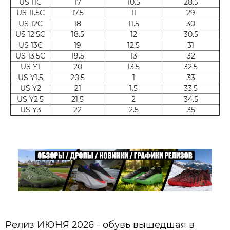
US 11C
17
10.5
28.5
US 11.5C
17.5
11
29
US 12C
18
11.5
30
US 12.5C
18.5
12
30.5
US 13C
19
12.5
31
US 13.5C
19.5
13
32
US Y1
20
13.5
32.5
US Y1.5
20.5
1
33
US Y2
21
1.5
33.5
US Y2.5
21.5
2
34.5
US Y3
22
2.5
35
Релиз ИЮНЯ 2026 - обувь вышедшая в