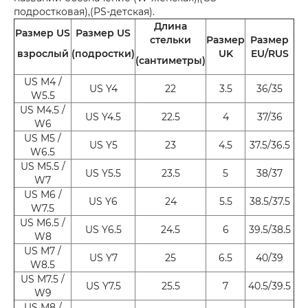
подростковая),(PS-детская).
Длина
Размер US
Размер US
стельки
Размер
Размер
взрослый
(подростки)
UK
EU/RUS
(сантиметры)
US M4 /
US Y4
22
3.5
36/35
W5.5
US M4.5 /
US Y4.5
22.5
4
37/36
W6
US M5 /
US Y5
23
4.5
37.5/36.5
W6.5
US M5.5 /
US Y5.5
23.5
5
38/37
W7
US M6 /
US Y6
24
5.5
38.5/37.5
W7.5
US M6.5 /
US Y6.5
24.5
6
39.5/38.5
W8
US M7 /
US Y7
25
6.5
40/39
W8.5
US M7.5 /
US Y7.5
25.5
7
40.5/39.5
W9
US M8 /