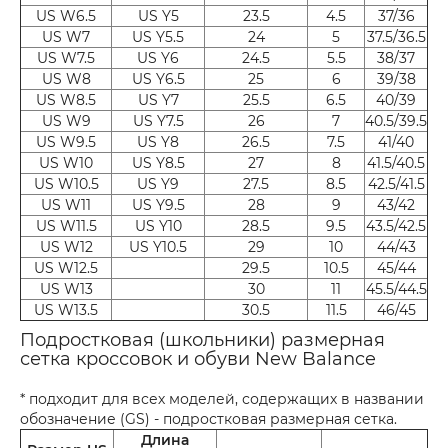
US W6.5
US Y5
23.5
4.5
37/36
US W7
US Y5.5
24
5
37.5/36.5
US W7.5
US Y6
24.5
5.5
38/37
US W8
US Y6.5
25
6
39/38
US W8.5
US Y7
25.5
6.5
40/39
US W9
US Y7.5
26
7
40.5/39.5
US W9.5
US Y8
26.5
7.5
41/40
US W10
US Y8.5
27
8
41.5/40.5
US W10.5
US Y9
27.5
8.5
42.5/41.5
US W11
US Y9.5
28
9
43/42
US W11.5
US Y10
28.5
9.5
43.5/42.5
US W12
US Y10.5
29
10
44/43
US W12.5
29.5
10.5
45/44
US W13
30
11
45.5/44.5
US W13.5
30.5
11.5
46/45
Подростковая (школьники) размерная
сетка кроссовок и обуви New Balance
* подходит для всех моделей, содержащих в названии
обозначение (GS) - подростковая размерная сетка.
Длина