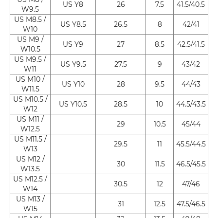
US Y8
26
7.5
41.5/40.5
W9.5
US M8.5 /
US Y8.5
26.5
8
42/41
W10
US M9 /
US Y9
27
8.5
42.5/41.5
W10.5
US M9.5 /
US Y9.5
27.5
9
43/42
W11
US M10 /
US Y10
28
9.5
44/43
W11.5
US M10.5 /
US Y10.5
28.5
10
44.5/43.5
W12
US M11 /
29
10.5
45/44
W12.5
US M11.5 /
29.5
11
45.5/44.5
W13
US M12 /
30
11.5
46.5/45.5
W13.5
US M12.5 /
30.5
12
47/46
W14
US M13 /
31
12.5
47.5/46.5
W15