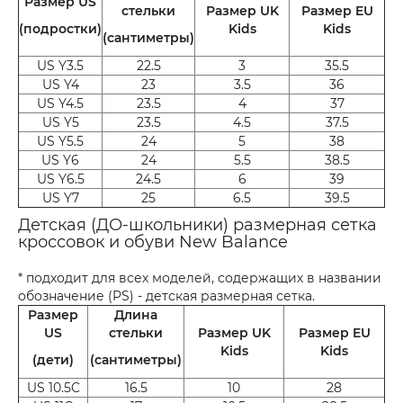
Размер US
стельки
Размер UK
Размер EU
(подростки)
Kids
Kids
(сантиметры)
US Y3.5
22.5
3
35.5
US Y4
23
3.5
36
US Y4.5
23.5
4
37
US Y5
23.5
4.5
37.5
US Y5.5
24
5
38
US Y6
24
5.5
38.5
US Y6.5
24.5
6
39
US Y7
25
6.5
39.5
Детская (ДО-школьники) размерная сетка
кроссовок и обуви New Balance
* подходит для всех моделей, содержащих в названии
обозначение (PS) - детская размерная сетка.
Размер
Длина
US
стельки
Размер UK
Размер EU
Kids
Kids
(дети)
(сантиметры)
US 10.5C
16.5
10
28