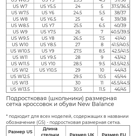
US W7
US Y5.5
24
5
37.5/36.5
US W7.5
US Y6
24.5
5.5
38/37
US W8
US Y6.5
25
6
39/38
US W8.5
US Y7
25.5
6.5
40/39
US W9
US Y7.5
26
7
40.5/39.5
US W9.5
US Y8
26.5
7.5
41/40
US W10
US Y8.5
27
8
41.5/40.5
US W10.5
US Y9
27.5
8.5
42.5/41.5
US W11
US Y9.5
28
9
43/42
US W11.5
US Y10
28.5
9.5
43.5/42.5
US W12
US Y10.5
29
10
44/43
US W12.5
29.5
10.5
45/44
US W13
30
11
45.5/44.5
US W13.5
30.5
11.5
46/45
Подростковая (школьники) размерная
сетка кроссовок и обуви New Balance
* подходит для всех моделей, содержащих в названии
обозначение (GS) - подростковая размерная сетка.
Длина
Размер US
стельки
Размер UK
Размер EU