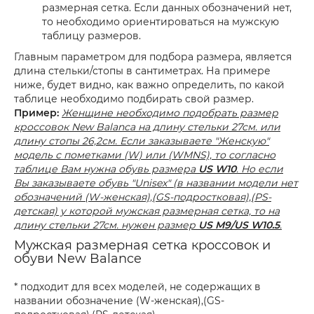
размерная сетка. Если данных обозначений нет,
то необходимо ориентироваться на мужскую
таблицу размеров.
Главным параметром для подбора размера, является
длина стельки/стопы в сантиметрах. На примере
ниже, будет видно, как важно определить, по какой
таблице необходимо подбирать свой размер.
Пример:
Женщине необходимо подобрать размер
кроссовок New Balanca на длину стельки 27см. или
длину стопы 26,2см. Если заказываете "Женскую"
модель с пометками (W) или (WMNS), то согласно
таблице Вам нужна обувь размера
US W10
. Но если
Вы заказываете обувь "Unisex" (в названии модели нет
обозначений (W-женская),(GS-подростковая),(PS-
детская) у которой мужская размерная сетка, то на
длину стельки 27см. нужен размер
US M9/US W10.5
.
Мужская размерная сетка кроссовок и
обуви New Balance
* подходит для всех моделей, не содержащих в
названии обозначение (W-женская),(GS-