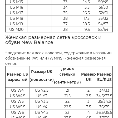
US M15
33
14.5
50/49
US M16
34
15.5
51/50
US M17
35
16.5
52/51
US M18
38
17.5
53/32
US M19
37
18.5
54/53
US M20
38
19.5
55/54
Женская размерная сетка кроссовок и
обуви New Balance
* подходит для всех моделей, содержащих в названии
обозначение (W) или (WMNS) - женская размерная
сетка.
Длина
Размер US
Размер US
стельки
Размер
Размер
взрослый
(подростки)
UK
EU/RUS
(сантиметры)
US W4
US Y2.5
21
2
34/33
US W4.5
US Y3
21.5
2.5
34.5/33.5
US W5
US Y3.5
22
3
35/34.5
US W5.5
US Y4
22.5
3.5
36/35
US W6
US Y4.5
23
4
36.5/35.5
US W6.5
US Y5
23.5
4.5
37/36