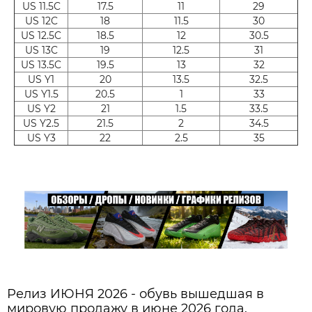
US 11.5C
17.5
11
29
US 12C
18
11.5
30
US 12.5C
18.5
12
30.5
US 13C
19
12.5
31
US 13.5C
19.5
13
32
US Y1
20
13.5
32.5
US Y1.5
20.5
1
33
US Y2
21
1.5
33.5
US Y2.5
21.5
2
34.5
US Y3
22
2.5
35
Релиз ИЮНЯ 2026 - обувь вышедшая в
мировую продажу в июне 2026 года.