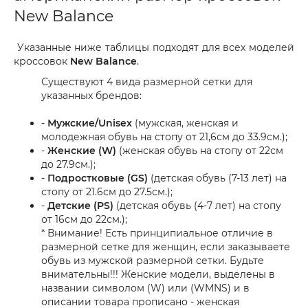
New Balance
Указанные ниже таблицы подходят для всех моделей
кроссовок
New Balance
.
Существуют 4 вида размерной сетки для
указанных брендов:
-
Мужские/Unisex
(мужская, женская и
молодежная обувь на стопу от 21,6см до 33.9см.);
-
Женские (W)
(женская обувь на стопу от 22см
до 27.9см.);
-
Подростковые (GS)
(детская обувь (7-13 лет) на
стопу от 21.6см до 27.5см.);
-
Детские (PS)
(детская обувь (4-7 лет) на стопу
от 16см до 22см.);
* Внимание! Есть принципиальное отличие в
размерной сетке для женщин, если заказываете
обувь из мужской размерной сетки. Будьте
внимательны!!! Женские модели, выделены в
названии символом (W) или (WMNS) и в
описании товара прописано - женская