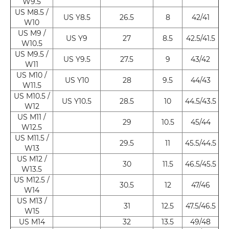
W9.5
US M8.5 /
US Y8.5
26.5
8
42/41
W10
US M9 /
US Y9
27
8.5
42.5/41.5
W10.5
US M9.5 /
US Y9.5
27.5
9
43/42
W11
US M10 /
US Y10
28
9.5
44/43
W11.5
US M10.5 /
US Y10.5
28.5
10
44.5/43.5
W12
US M11 /
29
10.5
45/44
W12.5
US M11.5 /
29.5
11
45.5/44.5
W13
US M12 /
30
11.5
46.5/45.5
W13.5
US M12.5 /
30.5
12
47/46
W14
US M13 /
31
12.5
47.5/46.5
W15
US M14
32
13.5
49/48