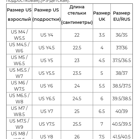
подростковая),(PS-детская).
Длина
Размер US
Размер US
стельки
Размер
Размер
взрослый
(подростки)
UK
EU/RUS
(сантиметры)
US M4 /
US Y4
22
3.5
36/35
W5.5
US M4.5 /
US Y4.5
22.5
4
37/36
W6
US M5 /
US Y5
23
4.5
37.5/36.5
W6.5
US M5.5 /
US Y5.5
23.5
5
38/37
W7
US M6 /
US Y6
24
5.5
38.5/37.5
W7.5
US M6.5 /
US Y6.5
24.5
6
39.5/38.5
W8
US M7 /
US Y7
25
6.5
40/39
W8.5
US M7.5 /
US Y7.5
25.5
7
40.5/39.5
W9
US M8 /
US Y8
26
7.5
41.5/40.5