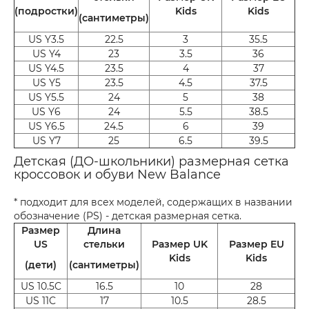
(подростки)
Kids
Kids
(сантиметры)
US Y3.5
22.5
3
35.5
US Y4
23
3.5
36
US Y4.5
23.5
4
37
US Y5
23.5
4.5
37.5
US Y5.5
24
5
38
US Y6
24
5.5
38.5
US Y6.5
24.5
6
39
US Y7
25
6.5
39.5
Детская (ДО-школьники) размерная сетка
кроссовок и обуви New Balance
* подходит для всех моделей, содержащих в названии
обозначение (PS) - детская размерная сетка.
Размер
Длина
US
стельки
Размер UK
Размер EU
Kids
Kids
(дети)
(сантиметры)
US 10.5C
16.5
10
28
US 11C
17
10.5
28.5