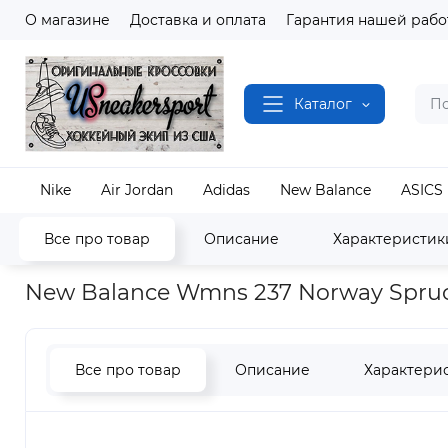
О магазине
Доставка и оплата
Гарантия нашей рабо
Каталог
Nike
Air Jordan
Adidas
New Balance
ASICS
Все про товар
Описание
Характеристик
Наш магазин
Полный каталог кроссовок
New B
New Balance Wmns 237 Norway Spruc
Все про товар
Описание
Характери