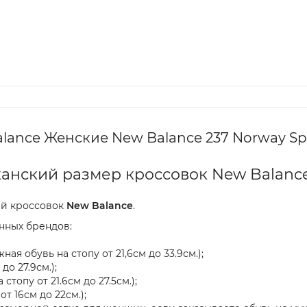
ance Женские New Balance 237 Norway Spr
анский размер кроссовок New Balanc
ей кроссовок
New Balance
.
нных брендов:
ая обувь на стопу от 21,6см до 33.9см.);
до 27.9см.);
 стопу от 21.6см до 27.5см.);
от 16см до 22см.);