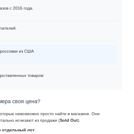
зов с 2016 года.
пателей.
россовки из США
оставленных товаров:
мера своя цена?
которые невозможно просто найти в магазине. Они
тально исчезают из продажи (
Sold Out
).
о отдельный лот
.