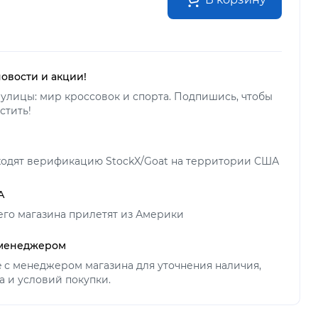
новости и акции!
улицы: мир кроссовок и спорта. Подпишись, чтобы
стить!
ходят верификацию StockX/Goat на территории США
А
его магазина прилетят из Америки
 менеджером
ne с менеджером магазина для уточнения наличия,
а и условий покупки.