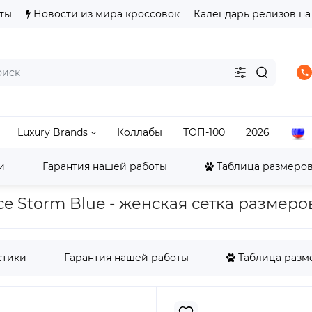
ты
Новости из мира кроссовок
Календарь релизов на
Luxury Brands
Коллабы
ТОП-100
2026
и
Гарантия нашей работы
Таблица размеров
alance
Другие New Balance
Женские New Balance 23
e Storm Blue - женская сетка размеро
стики
Гарантия нашей работы
Таблица разме