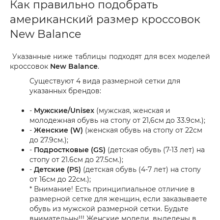
Как правильно подобрать
американский размер кроссовок
New Balance
Указанные ниже таблицы подходят для всех моделей
кроссовок
New Balance
.
Существуют 4 вида размерной сетки для
указанных брендов:
-
Мужские/Unisex
(мужская, женская и
молодежная обувь на стопу от 21,6см до 33.9см.);
-
Женские (W)
(женская обувь на стопу от 22см
до 27.9см.);
-
Подростковые (GS)
(детская обувь (7-13 лет) на
стопу от 21.6см до 27.5см.);
-
Детские (PS)
(детская обувь (4-7 лет) на стопу
от 16см до 22см.);
* Внимание! Есть принципиальное отличие в
размерной сетке для женщин, если заказываете
обувь из мужской размерной сетки. Будьте
внимательны!!! Женские модели, выделены в