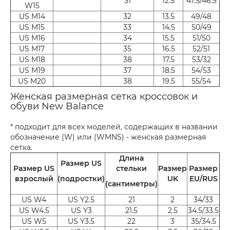
31
12.5
47.5/46.5
W15
US M14
32
13.5
49/48
US M15
33
14.5
50/49
US M16
34
15.5
51/50
US M17
35
16.5
52/51
US M18
38
17.5
53/32
US M19
37
18.5
54/53
US M20
38
19.5
55/54
Женская размерная сетка кроссовок и
обуви New Balance
* подходит для всех моделей, содержащих в названии
обозначение (W) или (WMNS) - женская размерная
сетка.
Длина
Размер US
Размер US
стельки
Размер
Размер
взрослый
(подростки)
UK
EU/RUS
(сантиметры)
US W4
US Y2.5
21
2
34/33
US W4.5
US Y3
21.5
2.5
34.5/33.5
US W5
US Y3.5
22
3
35/34.5