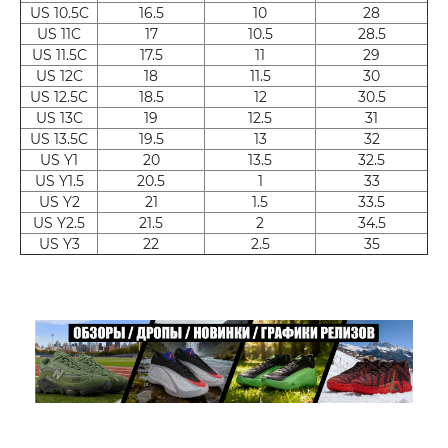
US 10.5C
16.5
10
28
US 11C
17
10.5
28.5
US 11.5C
17.5
11
29
US 12C
18
11.5
30
US 12.5C
18.5
12
30.5
US 13C
19
12.5
31
US 13.5C
19.5
13
32
US Y1
20
13.5
32.5
US Y1.5
20.5
1
33
US Y2
21
1.5
33.5
US Y2.5
21.5
2
34.5
US Y3
22
2.5
35