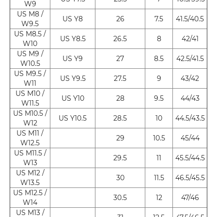
W9
US M8 /
US Y8
26
7.5
41.5/40.5
W9.5
US M8.5 /
US Y8.5
26.5
8
42/41
W10
US M9 /
US Y9
27
8.5
42.5/41.5
W10.5
US M9.5 /
US Y9.5
27.5
9
43/42
W11
US M10 /
US Y10
28
9.5
44/43
W11.5
US M10.5 /
US Y10.5
28.5
10
44.5/43.5
W12
US M11 /
29
10.5
45/44
W12.5
US M11.5 /
29.5
11
45.5/44.5
W13
US M12 /
30
11.5
46.5/45.5
W13.5
US M12.5 /
30.5
12
47/46
W14
US M13 /