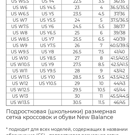
US W5.5
US Y4
22.5
3.5
36/35
US W6
US Y4.5
23
4
36.5/35.5
US W6.5
US Y5
23.5
4.5
37/36
US W7
US Y5.5
24
5
37.5/36.5
US W7.5
US Y6
24.5
5.5
38/37
US W8
US Y6.5
25
6
39/38
US W8.5
US Y7
25.5
6.5
40/39
US W9
US Y7.5
26
7
40.5/39.5
US W9.5
US Y8
26.5
7.5
41/40
US W10
US Y8.5
27
8
41.5/40.5
US W10.5
US Y9
27.5
8.5
42.5/41.5
US W11
US Y9.5
28
9
43/42
US W11.5
US Y10
28.5
9.5
43.5/42.5
US W12
US Y10.5
29
10
44/43
US W12.5
29.5
10.5
45/44
US W13
30
11
45.5/44.5
US W13.5
30.5
11.5
46/45
Подростковая (школьники) размерная
сетка кроссовок и обуви New Balance
* подходит для всех моделей, содержащих в названии