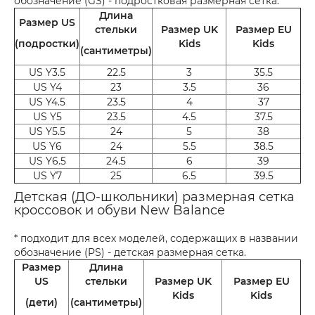
обозначение (GS) - подростковая размерная сетка.
Длина
Размер US
стельки
Размер UK
Размер EU
(подростки)
Kids
Kids
(сантиметры)
US Y3.5
22.5
3
35.5
US Y4
23
3.5
36
US Y4.5
23.5
4
37
US Y5
23.5
4.5
37.5
US Y5.5
24
5
38
US Y6
24
5.5
38.5
US Y6.5
24.5
6
39
US Y7
25
6.5
39.5
Детская (ДО-школьники) размерная сетка
кроссовок и обуви New Balance
* подходит для всех моделей, содержащих в названии
обозначение (PS) - детская размерная сетка.
Размер
Длина
US
стельки
Размер UK
Размер EU
Kids
Kids
(дети)
(сантиметры)