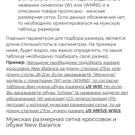
названии символом (W) или (WMNS) и в
описании товара прописано - женская
размерная сетка. Если данных обозначений нет,
то необходимо ориентироваться на мужскую
таблицу размеров.
Главным параметром для подбора размера, является
длина стельки/стопы в сантиметрах. На примере
ниже, будет видно, как важно определить, по какой
таблице необходимо подбирать свой размер.
Пример:
Женщине необходимо подобрать размер
кроссовок New Balanca на длину стельки 27см. или
длину стопы 26,2см. Если заказываете "Женскую"
модель с пометками (W) или (WMNS), то согласно
таблице Вам нужна обувь размера
US W10
. Но если
Вы заказываете обувь "Unisex" (в названии модели нет
обозначений (W-женская),(GS-подростковая),(PS-
детская) у которой мужская размерная сетка, то на
длину стельки 27см. нужен размер
US M9/US W10.5
.
Мужская размерная сетка кроссовок и
обуви New Balance