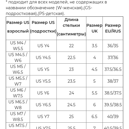
* подходит для всех моделей, не содержащих в
названии обозначение (W-женская),(GS-
подростковая),(PS-детская).
Длина
Размер US
Размер US
стельки
Размер
Размер
взрослый
(подростки)
UK
EU/RUS
(сантиметры)
US M4 /
US Y4
22
3.5
36/35
W5.5
US M4.5 /
US Y4.5
22.5
4
37/36
W6
US M5 /
US Y5
23
4.5
37.5/36.5
W6.5
US M5.5 /
US Y5.5
23.5
5
38/37
W7
US M6 /
US Y6
24
5.5
38.5/37.5
W7.5
US M6.5 /
US Y6.5
24.5
6
39.5/38.5
W8
US M7 /
US Y7
25
6.5
40/39
W8.5
US M7.5 /
US Y7.5
25.5
7
40.5/39.5