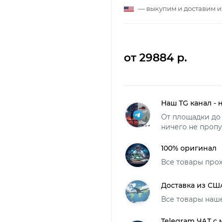
— выкупим и доставим 
от 29884 р.
Наш TG канал - 
От площадки до 
ничего не пропу
100% оригинал
Все товары про
Доставка из СШ
Все товары наш
Telegram ЧАТ с