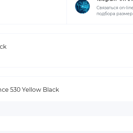
Связаться on-li
подбора размер
ck
e 530 Yellow Black