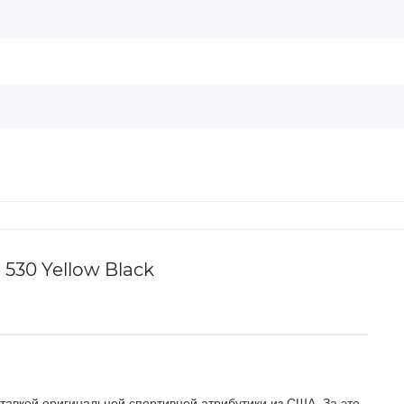
530 Yellow Black
тавкой оригинальной спортивной атрибутики из США. За это