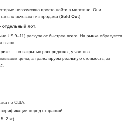
которые невозможно просто найти в магазине. Они
тально исчезают из продажи (
Sold Out
).
о отдельный лот
.
о US 9–11) раскупают быстрее всего. На рынке образуется
ся выше.
рике — на закрытых распродажах, у частных
умываем цены, а транслируем реальную стоимость, за
с.
?
авка по США.
 верификации перед отправкой.
5–2 кг).