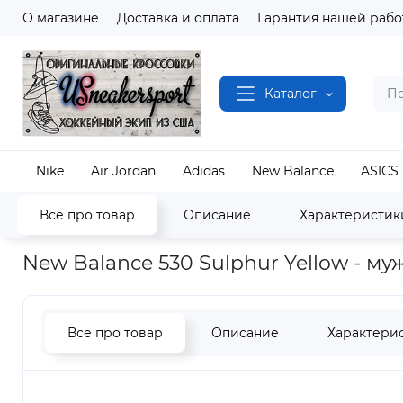
О магазине
Доставка и оплата
Гарантия нашей рабо
Каталог
Nike
Air Jordan
Adidas
New Balance
ASICS
Все про товар
Описание
Характеристик
Наш магазин
Полный каталог кроссовок
New B
New Balance 530 Sulphur Yellow - м
Все про товар
Описание
Характери