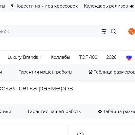
ты
Новости из мира кроссовок
Календарь релизов на
Luxury Brands
Коллабы
ТОП-100
2026
и
Гарантия нашей работы
Таблица размеров
alance
New Balance 530
New Balance 530 Yellow Bla
ужская сетка размеров
стики
Гарантия нашей работы
Таблица разме