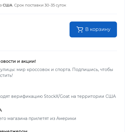
из
США
. Срок поставки
30-35 суток
В корзину
новости и акции!
улицы: мир кроссовок и спорта. Подпишись, чтобы
стить!
ходят верификацию StockX/Goat на территории США
А
его магазина прилетят из Америки
 менеджером