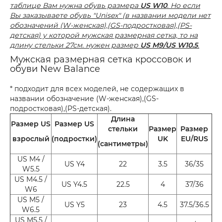
таблице Вам нужна обувь размера
US W10
. Но если
Вы заказываете обувь "Unisex" (в названии модели нет
обозначений (W-женская),(GS-подростковая),(PS-
детская) у которой мужская размерная сетка, то на
длину стельки 27см. нужен размер
US M9/US W10.5
.
Мужская размерная сетка кроссовок и
обуви New Balance
* подходит для всех моделей, не содержащих в
названии обозначение (W-женская),(GS-
подростковая),(PS-детская).
Длина
Размер US
Размер US
стельки
Размер
Размер
взрослый
(подростки)
UK
EU/RUS
(сантиметры)
US M4 /
US Y4
22
3.5
36/35
W5.5
US M4.5 /
US Y4.5
22.5
4
37/36
W6
US M5 /
US Y5
23
4.5
37.5/36.5
W6.5
US M5.5 /