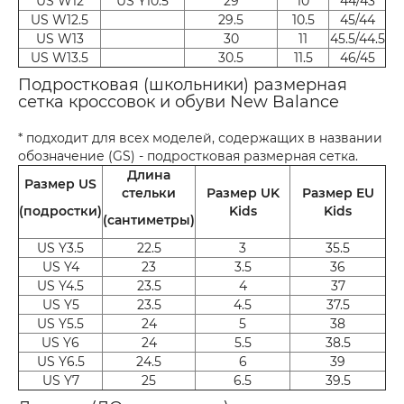
US W12
US Y10.5
29
10
44/43
US W12.5
29.5
10.5
45/44
US W13
30
11
45.5/44.5
US W13.5
30.5
11.5
46/45
Подростковая (школьники) размерная
сетка кроссовок и обуви New Balance
* подходит для всех моделей, содержащих в названии
обозначение (GS) - подростковая размерная сетка.
Длина
Размер US
стельки
Размер UK
Размер EU
(подростки)
Kids
Kids
(сантиметры)
US Y3.5
22.5
3
35.5
US Y4
23
3.5
36
US Y4.5
23.5
4
37
US Y5
23.5
4.5
37.5
US Y5.5
24
5
38
US Y6
24
5.5
38.5
US Y6.5
24.5
6
39
US Y7
25
6.5
39.5