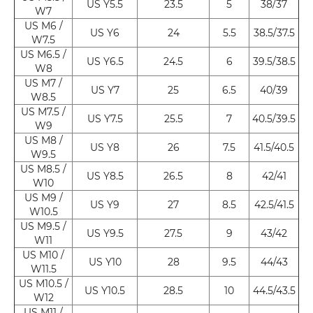
US Y5.5
23.5
5
38/37
W7
US M6 /
US Y6
24
5.5
38.5/37.5
W7.5
US M6.5 /
US Y6.5
24.5
6
39.5/38.5
W8
US M7 /
US Y7
25
6.5
40/39
W8.5
US M7.5 /
US Y7.5
25.5
7
40.5/39.5
W9
US M8 /
US Y8
26
7.5
41.5/40.5
W9.5
US M8.5 /
US Y8.5
26.5
8
42/41
W10
US M9 /
US Y9
27
8.5
42.5/41.5
W10.5
US M9.5 /
US Y9.5
27.5
9
43/42
W11
US M10 /
US Y10
28
9.5
44/43
W11.5
US M10.5 /
US Y10.5
28.5
10
44.5/43.5
W12
US M11 /