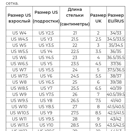
сетка.
Длина
Размер US
Размер US
стельки
Размер
Размер
взрослый
(подростки)
UK
EU/RUS
(сантиметры)
US W4
US Y2.5
21
2
34/33
US W4.5
US Y3
21.5
2.5
34.5/33.5
US W5
US Y3.5
22
3
35/34.5
US W5.5
US Y4
22.5
3.5
36/35
US W6
US Y4.5
23
4
36.5/35.5
US W6.5
US Y5
23.5
4.5
37/36
US W7
US Y5.5
24
5
37.5/36.5
US W7.5
US Y6
24.5
5.5
38/37
US W8
US Y6.5
25
6
39/38
US W8.5
US Y7
25.5
6.5
40/39
US W9
US Y7.5
26
7
40.5/39.5
US W9.5
US Y8
26.5
7.5
41/40
US W10
US Y8.5
27
8
41.5/40.5
US W10.5
US Y9
27.5
8.5
42.5/41.5
US W11
US Y9.5
28
9
43/42
US W11.5
US Y10
28.5
9.5
43.5/42.5