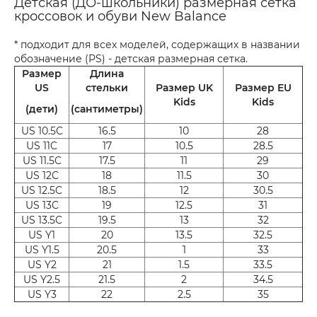
Детская (ДО-школьники) размерная сетка
кроссовок и обуви New Balance
* подходит для всех моделей, содержащих в названии
обозначение (PS) - детская размерная сетка.
Размер
Длина
US
стельки
Размер UK
Размер EU
Kids
Kids
(дети)
(сантиметры)
US 10.5C
16.5
10
28
US 11C
17
10.5
28.5
US 11.5C
17.5
11
29
US 12C
18
11.5
30
US 12.5C
18.5
12
30.5
US 13C
19
12.5
31
US 13.5C
19.5
13
32
US Y1
20
13.5
32.5
US Y1.5
20.5
1
33
US Y2
21
1.5
33.5
US Y2.5
21.5
2
34.5
US Y3
22
2.5
35