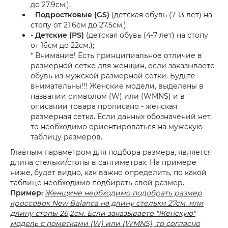
до 27.9см.);
-
Подростковые (GS)
(детская обувь (7-13 лет) на
стопу от 21.6см до 27.5см.);
-
Детские (PS)
(детская обувь (4-7 лет) на стопу
от 16см до 22см.);
* Внимание! Есть принципиальное отличие в
размерной сетке для женщин, если заказываете
обувь из мужской размерной сетки. Будьте
внимательны!!! Женские модели, выделены в
названии символом (W) или (WMNS) и в
описании товара прописано - женская
размерная сетка. Если данных обозначений нет,
то необходимо ориентироваться на мужскую
таблицу размеров.
Главным параметром для подбора размера, является
длина стельки/стопы в сантиметрах. На примере
ниже, будет видно, как важно определить, по какой
таблице необходимо подбирать свой размер.
Пример:
Женщине необходимо подобрать размер
кроссовок New Balanca на длину стельки 27см. или
длину стопы 26,2см. Если заказываете "Женскую"
модель с пометками (W) или (WMNS), то согласно