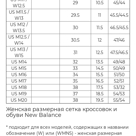
29
10.5
45/44
W12.5
US M11.5 /
29.5
11
45.5/44.5
W13
US M12 /
30
11.5
46.5/45.5
W13.5
US M12.5 /
30.5
12
47/46
W14
US M13 /
31
12.5
47.5/46.5
W15
US M14
32
13.5
49/48
US M15
33
14.5
50/49
US M16
34
15.5
51/50
US M17
35
16.5
52/51
US M18
38
17.5
53/32
US M19
37
18.5
54/53
US M20
38
19.5
55/54
Женская размерная сетка кроссовок и
обуви New Balance
* подходит для всех моделей, содержащих в названии
обозначение (W) или (WMNS) - женская размерная