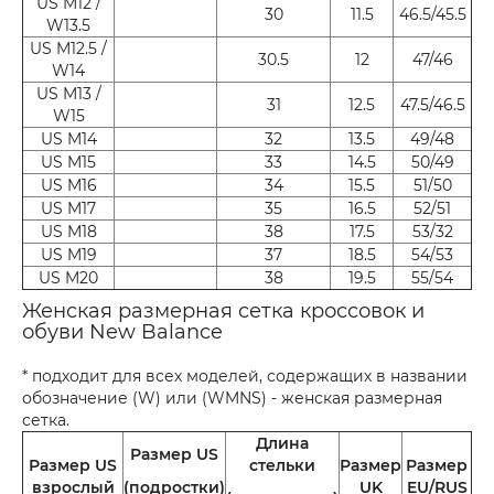
US M12 /
30
11.5
46.5/45.5
W13.5
US M12.5 /
30.5
12
47/46
W14
US M13 /
31
12.5
47.5/46.5
W15
US M14
32
13.5
49/48
US M15
33
14.5
50/49
US M16
34
15.5
51/50
US M17
35
16.5
52/51
US M18
38
17.5
53/32
US M19
37
18.5
54/53
US M20
38
19.5
55/54
Женская размерная сетка кроссовок и
обуви New Balance
* подходит для всех моделей, содержащих в названии
обозначение (W) или (WMNS) - женская размерная
сетка.
Длина
Размер US
Размер US
стельки
Размер
Размер
взрослый
(подростки)
UK
EU/RUS