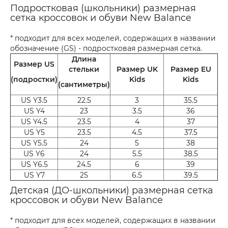
Подростковая (школьники) размерная
сетка кроссовок и обуви New Balance
* подходит для всех моделей, содержащих в названии
обозначение (GS) - подростковая размерная сетка.
Длина
Размер US
стельки
Размер UK
Размер EU
(подростки)
Kids
Kids
(сантиметры)
US Y3.5
22.5
3
35.5
US Y4
23
3.5
36
US Y4.5
23.5
4
37
US Y5
23.5
4.5
37.5
US Y5.5
24
5
38
US Y6
24
5.5
38.5
US Y6.5
24.5
6
39
US Y7
25
6.5
39.5
Детская (ДО-школьники) размерная сетка
кроссовок и обуви New Balance
* подходит для всех моделей, содержащих в названии