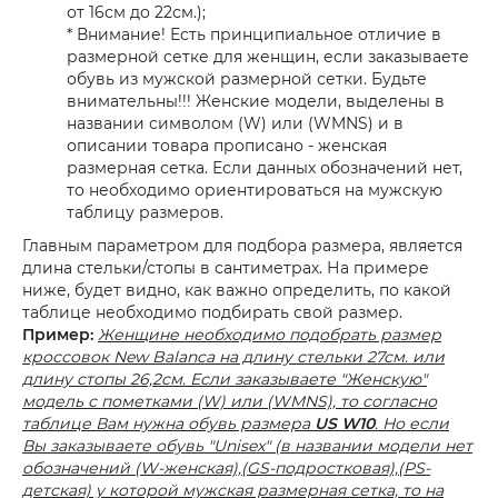
от 16см до 22см.);
* Внимание! Есть принципиальное отличие в
размерной сетке для женщин, если заказываете
обувь из мужской размерной сетки. Будьте
внимательны!!! Женские модели, выделены в
названии символом (W) или (WMNS) и в
описании товара прописано - женская
размерная сетка. Если данных обозначений нет,
то необходимо ориентироваться на мужскую
таблицу размеров.
Главным параметром для подбора размера, является
длина стельки/стопы в сантиметрах. На примере
ниже, будет видно, как важно определить, по какой
таблице необходимо подбирать свой размер.
Пример:
Женщине необходимо подобрать размер
кроссовок New Balanca на длину стельки 27см. или
длину стопы 26,2см. Если заказываете "Женскую"
модель с пометками (W) или (WMNS), то согласно
таблице Вам нужна обувь размера
US W10
. Но если
Вы заказываете обувь "Unisex" (в названии модели нет
обозначений (W-женская),(GS-подростковая),(PS-
детская) у которой мужская размерная сетка, то на