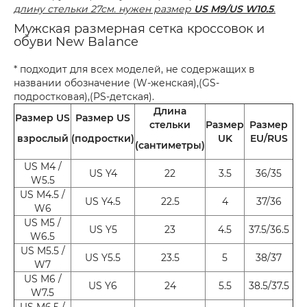
длину стельки 27см. нужен размер
US M9/US W10.5
.
Мужская размерная сетка кроссовок и
обуви New Balance
* подходит для всех моделей, не содержащих в
названии обозначение (W-женская),(GS-
подростковая),(PS-детская).
Длина
Размер US
Размер US
стельки
Размер
Размер
взрослый
(подростки)
UK
EU/RUS
(сантиметры)
US M4 /
US Y4
22
3.5
36/35
W5.5
US M4.5 /
US Y4.5
22.5
4
37/36
W6
US M5 /
US Y5
23
4.5
37.5/36.5
W6.5
US M5.5 /
US Y5.5
23.5
5
38/37
W7
US M6 /
US Y6
24
5.5
38.5/37.5
W7.5
US M6.5 /