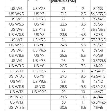
(сантиметры)
US W4
US Y2.5
21
2
34/33
US W4.5
US Y3
21.5
2.5
34.5/33.5
US W5
US Y3.5
22
3
35/34.5
US W5.5
US Y4
22.5
3.5
36/35
US W6
US Y4.5
23
4
36.5/35.5
US W6.5
US Y5
23.5
4.5
37/36
US W7
US Y5.5
24
5
37.5/36.5
US W7.5
US Y6
24.5
5.5
38/37
US W8
US Y6.5
25
6
39/38
US W8.5
US Y7
25.5
6.5
40/39
US W9
US Y7.5
26
7
40.5/39.5
US W9.5
US Y8
26.5
7.5
41/40
US W10
US Y8.5
27
8
41.5/40.5
US W10.5
US Y9
27.5
8.5
42.5/41.5
US W11
US Y9.5
28
9
43/42
US W11.5
US Y10
28.5
9.5
43.5/42.5
US W12
US Y10.5
29
10
44/43
US W12.5
29.5
10.5
45/44
US W13
30
11
45.5/44.5
US W13.5
30.5
11.5
46/45