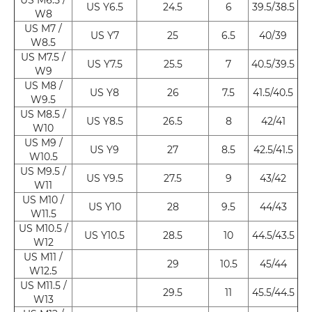
US Y6.5
24.5
6
39.5/38.5
W8
US M7 /
US Y7
25
6.5
40/39
W8.5
US M7.5 /
US Y7.5
25.5
7
40.5/39.5
W9
US M8 /
US Y8
26
7.5
41.5/40.5
W9.5
US M8.5 /
US Y8.5
26.5
8
42/41
W10
US M9 /
US Y9
27
8.5
42.5/41.5
W10.5
US M9.5 /
US Y9.5
27.5
9
43/42
W11
US M10 /
US Y10
28
9.5
44/43
W11.5
US M10.5 /
US Y10.5
28.5
10
44.5/43.5
W12
US M11 /
29
10.5
45/44
W12.5
US M11.5 /
29.5
11
45.5/44.5
W13