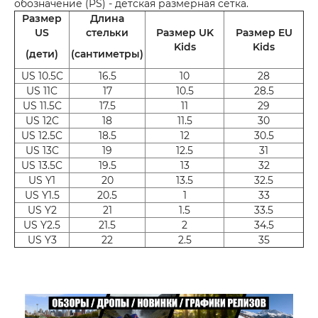
обозначение (PS) - детская размерная сетка.
Размер
Длина
US
стельки
Размер UK
Размер EU
Kids
Kids
(дети)
(сантиметры)
US 10.5C
16.5
10
28
US 11C
17
10.5
28.5
US 11.5C
17.5
11
29
US 12C
18
11.5
30
US 12.5C
18.5
12
30.5
US 13C
19
12.5
31
US 13.5C
19.5
13
32
US Y1
20
13.5
32.5
US Y1.5
20.5
1
33
US Y2
21
1.5
33.5
US Y2.5
21.5
2
34.5
US Y3
22
2.5
35